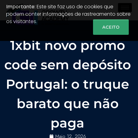
Importante:
Este site faz uso de cookies que
podem conter informações de rastreamento sobre
os visitantes.
ACEITO
1xbit novo promo
code sem depósito
Portugal: o truque
barato que não
paga
Maio 12, 2026