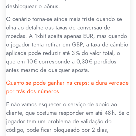
desbloquear o bônus.
O cenário torna‑se ainda mais triste quando se
olha ao detalhe das taxas de conversão de
moedas. A 1xbit aceita apenas EUR, mas quando
o jogador tenta retirar em GBP, a taxa de câmbio
aplicada pode reduzir até 3 % do valor total, o
que em 10 € corresponde a 0,30 € perdidos
antes mesmo de qualquer aposta.
Quanto se pode ganhar na craps: a dura verdade
por trás dos números
E não vamos esquecer o serviço de apoio ao
cliente, que costuma responder em até 48 h. Se o
jogador tem um problema de validação do
código, pode ficar bloqueado por 2 dias,