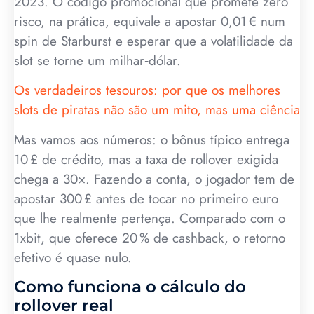
2023. O código promocional que promete zero
risco, na prática, equivale a apostar 0,01 € num
spin de Starburst e esperar que a volatilidade da
slot se torne um milhar‑dólar.
Os verdadeiros tesouros: por que os melhores
slots de piratas não são um mito, mas uma ciência
Mas vamos aos números: o bônus típico entrega
10 £ de crédito, mas a taxa de rollover exigida
chega a 30×. Fazendo a conta, o jogador tem de
apostar 300 £ antes de tocar no primeiro euro
que lhe realmente pertença. Comparado com o
1xbit, que oferece 20 % de cashback, o retorno
efetivo é quase nulo.
Como funciona o cálculo do
rollover real