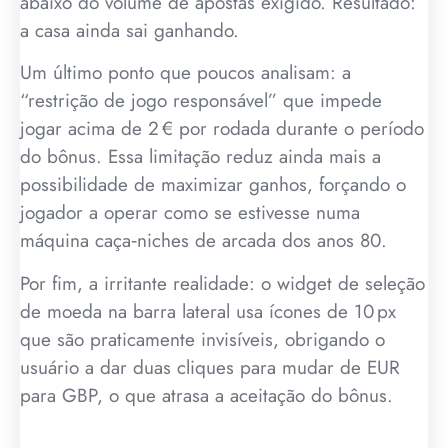
abaixo do volume de apostas exigido. Resultado:
a casa ainda sai ganhando.
Um último ponto que poucos analisam: a
“restrição de jogo responsável” que impede
jogar acima de 2 € por rodada durante o período
do bônus. Essa limitação reduz ainda mais a
possibilidade de maximizar ganhos, forçando o
jogador a operar como se estivesse numa
máquina caça‑niches de arcada dos anos 80.
Por fim, a irritante realidade: o widget de seleção
de moeda na barra lateral usa ícones de 10 px
que são praticamente invisíveis, obrigando o
usuário a dar duas cliques para mudar de EUR
para GBP, o que atrasa a aceitação do bônus.