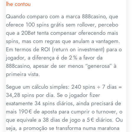
lhe contou
Quando comparo com a marca 888casino, que
oferece 100 spins grátis sem rollover, percebo
que a 20Bet tenta compensar oferecendo mais
spins, mas com regras que anulam a vantagem.
Em termos de ROI (return on investment) para o
jogador, a diferença é de 2 % a favor da
888casino, apesar de ser menos “generosa” à
primeira vista.
Segue um cálculo simples: 240 spins ÷ 7 dias =
34,28 spins por dia. Se o jogador fizer
exatamente 34 spins diários, ainda precisará de
mais 190 € de aposta para cumprir o turnover, o
que equivale a 38 dias de jogo a 5 € diários. Ou
seja, a promoção se transforma numa maratona