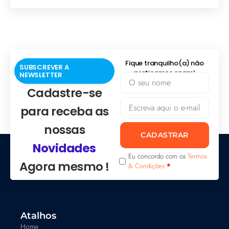
Fique tranquilho(a) não
SUBSCREVER A
praticamos spam!
NEWSLETTER
Cadastre-se
para receba as
nossas
CADASTRAR
Novidades
Eu concordo com os
Termos
Agora mesmo !
& Condições
*
Atalhos
Home