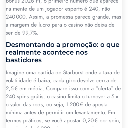
bónus 2026 PT, o primeiro número que aparece
na mente de um jogador esperto é 240, não
240 000. Assim, a promessa parece grande, mas
a margem de lucro para o casino não deixa de
ser de 99,7%.
Desmontando a promoção: o que
realmente acontece nos
bastidores
Imagine uma partida de Starburst onde a taxa de
volatilidade é baixa; cada giro devolve cerca de
2,5 € em média. Compare isso com a “oferta” de
240 spins grátis: o casino limita o turnover a 5 ×
o valor das rods, ou seja, 1 200 € de aposta
mínima antes de permitir um levantamento. Em
termos práticos, se você apostar 0,20 € por spin,