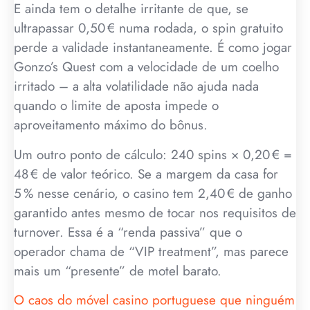
E ainda tem o detalhe irritante de que, se
ultrapassar 0,50 € numa rodada, o spin gratuito
perde a validade instantaneamente. É como jogar
Gonzo’s Quest com a velocidade de um coelho
irritado – a alta volatilidade não ajuda nada
quando o limite de aposta impede o
aproveitamento máximo do bônus.
Um outro ponto de cálculo: 240 spins × 0,20 € =
48 € de valor teórico. Se a margem da casa for
5 % nesse cenário, o casino tem 2,40 € de ganho
garantido antes mesmo de tocar nos requisitos de
turnover. Essa é a “renda passiva” que o
operador chama de “VIP treatment”, mas parece
mais um “presente” de motel barato.
O caos do móvel casino portuguese que ninguém