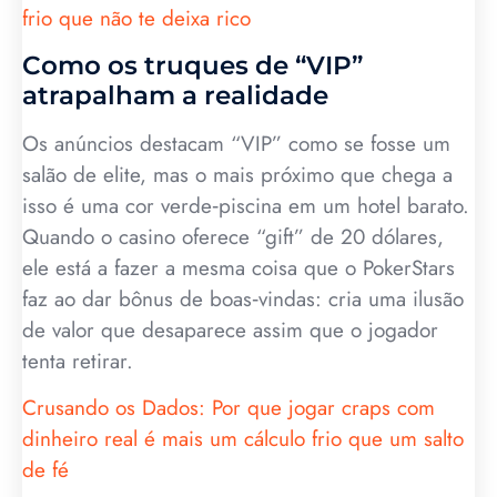
frio que não te deixa rico
Como os truques de “VIP”
atrapalham a realidade
Os anúncios destacam “VIP” como se fosse um
salão de elite, mas o mais próximo que chega a
isso é uma cor verde‑piscina em um hotel barato.
Quando o casino oferece “gift” de 20 dólares,
ele está a fazer a mesma coisa que o PokerStars
faz ao dar bônus de boas‑vindas: cria uma ilusão
de valor que desaparece assim que o jogador
tenta retirar.
Crusando os Dados: Por que jogar craps com
dinheiro real é mais um cálculo frio que um salto
de fé