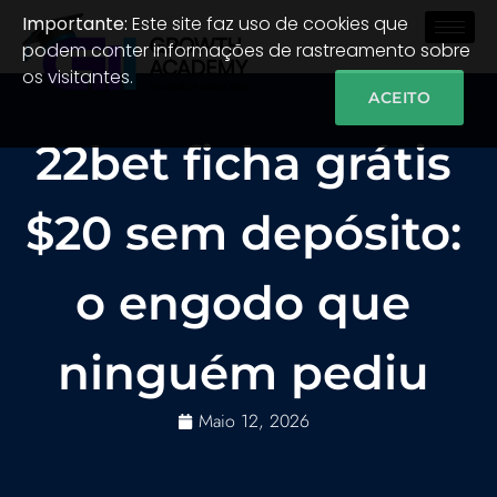
Importante:
Este site faz uso de cookies que
podem conter informações de rastreamento sobre
os visitantes.
ACEITO
22bet ficha grátis
$20 sem depósito:
o engodo que
ninguém pediu
Maio 12, 2026