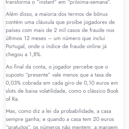
transforma o “instant” em “próxima‑semana”.
Além disso, a maioria dos termos de bônus
contém uma cláusula que proíbe jogadores de
países com mais de 2 mil casos de fraude nos
últimos 12 meses – um número que inclui
Portugal, onde o índice de fraude online já
chegou a 1,8%.
Ao final da conta, o jogador percebe que o
suposto “presente” vale menos que a taxa de
0,03% cobrada em cada giro de 0,10 euros em
slots de baixa volatilidade, como o clássico Book
of Ra.
Mas, como diz a lei da probabilidade, a casa
sempre ganha; e quando a casa tem 20 euros
“gratuitos”, os números não mentem: a margem