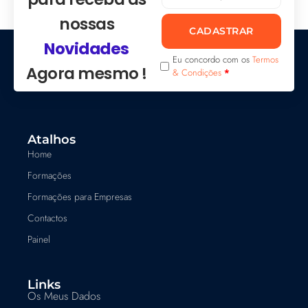
nossas
CADASTRAR
Novidades
Eu concordo com os
Termos
Agora mesmo !
& Condições
*
Atalhos
Home
Formações
Formações para Empresas
Contactos
Painel
Links
Os Meus Dados