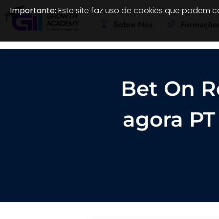
Importante:
Este site faz uso de cookies que podem c
Sobre Nós
Formaçõe
Bet On R
agora PT