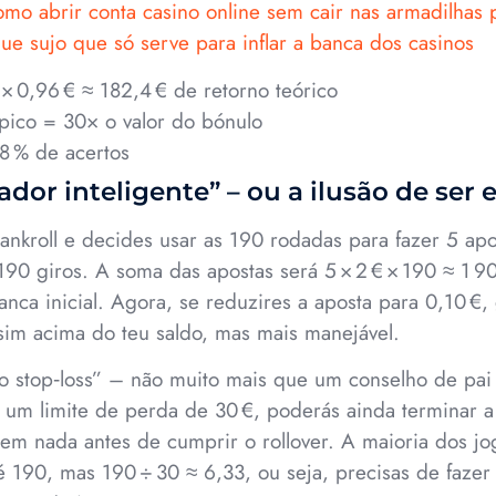
mo abrir conta casino online sem cair nas armadilhas
que sujo que só serve para inflar a banca dos casinos
 × 0,96 € ≈ 182,4 € de retorno teórico
típico = 30× o valor do bónulo
8 % de acertos
ador inteligente” – ou a ilusão de ser 
ankroll e decides usar as 190 rodadas para fazer 5 apo
190 giros. A soma das apostas será 5 × 2 € × 190 ≈ 1 
anca inicial. Agora, se reduzires a aposta para 0,10 €, 
ssim acima do teu saldo, mas mais manejável.
do stop‑loss” – não muito mais que um conselho de pai 
es um limite de perda de 30 €, poderás ainda terminar 
sem nada antes de cumprir o rollover. A maioria dos j
190, mas 190 ÷ 30 ≈ 6,33, ou seja, precisas de fazer 