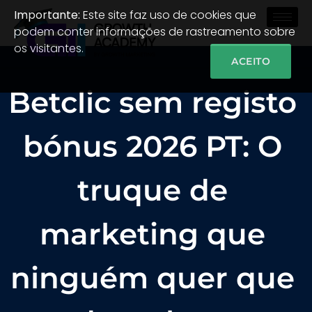
Importante:
Este site faz uso de cookies que
podem conter informações de rastreamento sobre
os visitantes.
ACEITO
Betclic sem registo
bónus 2026 PT: O
truque de
marketing que
ninguém quer que