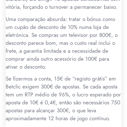
vitória, forçando o turnover a permanecer baixo.
Uma comparação absurda: tratar o bónus como
um cupão de desconto de 10% numa loja de
eletrónica. Se compras um televisor por 800€, o
desconto parece bom, mas o custo real inclui o
frete, a garantia limitada e a necessidade de
comprar ainda outro acessório de 100€ para
ativar o desconto.
Se fizermos a conta, 15€ de “registo grátis” em
Betclic exigem 300€ de apostas. Se cada aposta
tem um RTP médio de 96%, o lucro esperado por
aposta de 10€ é 0,4€, então são necessários 750
apostas para alcançar 300€, o que leva
aproximadamente 12 horas de jogo contínuo.