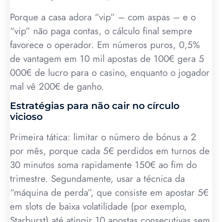
Porque a casa adora “vip” – com aspas – e o
“vip” não paga contas, o cálculo final sempre
favorece o operador. Em números puros, 0,5%
de vantagem em 10 mil apostas de 100€ gera 5
000€ de lucro para o casino, enquanto o jogador
mal vê 200€ de ganho.
Estratégias para não cair no círculo
vicioso
Primeira tática: limitar o número de bónus a 2
por mês, porque cada 5€ perdidos em turnos de
30 minutos soma rapidamente 150€ ao fim do
trimestre. Segundamente, usar a técnica da
“máquina de perda”, que consiste em apostar 5€
em slots de baixa volatilidade (por exemplo,
Starburst) até atingir 10 apostas consecutivas sem