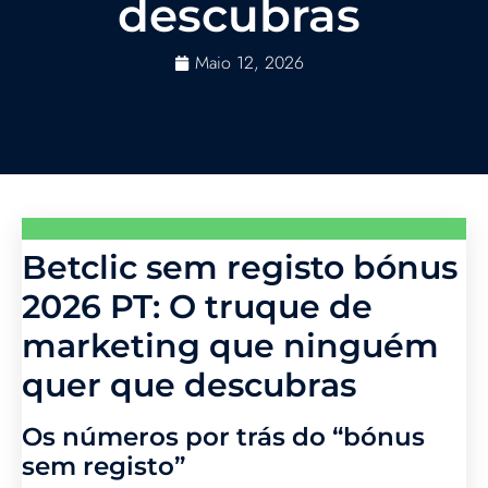
descubras
Maio 12, 2026
Betclic sem registo bónus
2026 PT: O truque de
marketing que ninguém
quer que descubras
Os números por trás do “bónus
sem registo”