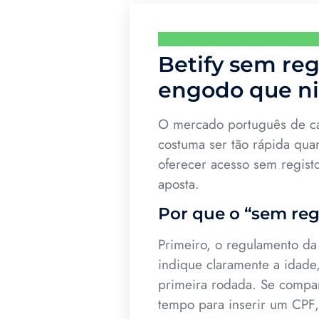
Betify sem reg
engodo que ni
O mercado português de cas
costuma ser tão rápida qua
oferecer acesso sem regist
aposta.
Por que o “sem reg
Primeiro, o regulamento da
indique claramente a idade
primeira rodada. Se compa
tempo para inserir um CPF,