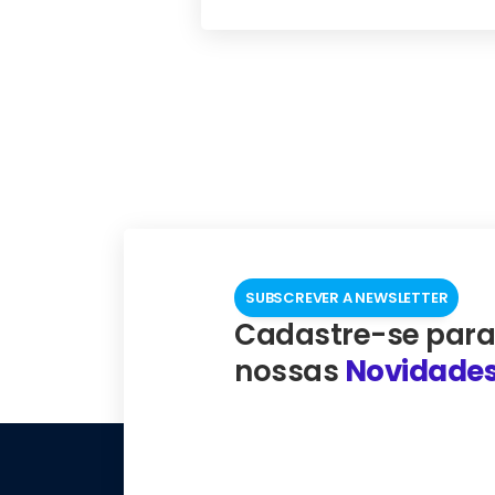
SUBSCREVER A NEWSLETTER
Cadastre-se para
nossas
Novidade