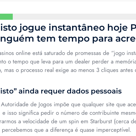
isto jogue instantâneo hoje P
nguém tem tempo para acre
inos online está saturado de promessas de “jogo inst
nto o tempo que leva para um dealer perder a memória
o, mas o processo real exige ao menos 3 cliques ante
isto” ainda requer dados pessoais
 Autoridade de Jogos impõe que qualquer site que ace
, e isso significa pedir o número de contribuinte mesm
rarmos a velocidade de um spin em Starburst (cerca d
 percebemos que a diferença é quase imperceptível.