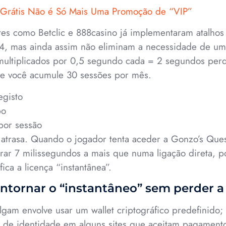
 Grátis Não é Só Mais Uma Promoção de “VIP”
tes como Betclic e 888casino já implementaram atalh
4, mas ainda assim não eliminam a necessidade de um 
 multiplicados por 0,5 segundo cada = 2 segundos pe
que você acumule 30 sessões por mês.
egisto
po
por sessão
 atrasa. Quando o jogador tenta aceder a Gonzo’s Quest
r 7 milissegundos a mais que numa ligação direta, p
ica a licença “instantânea”.
ontornar o “instantâneo” sem perder 
lgam envolve usar um wallet criptográfico predefinido
ção de identidade em alguns sites que aceitam pagamen