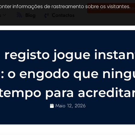
onter informações de rastreamento sobre os visitantes.
Seja nosso forma
s
Blog
Contactos
 registo jogue insta
l: o engodo que nin
tempo para acredita
Maio 12, 2026