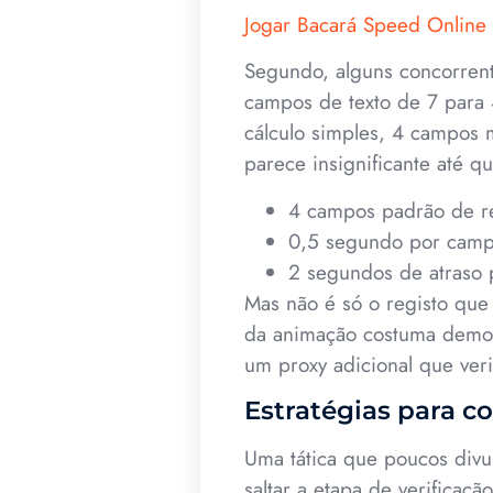
Jogar Bacará Speed Online
Segundo, alguns concorren
campos de texto de 7 para 
cálculo simples, 4 campos
parece insignificante até 
4 campos padrão de r
0,5 segundo por cam
2 segundos de atraso 
Mas não é só o registo que
da animação costuma demora
um proxy adicional que verif
Estratégias para c
Uma tática que poucos divu
saltar a etapa de verifica