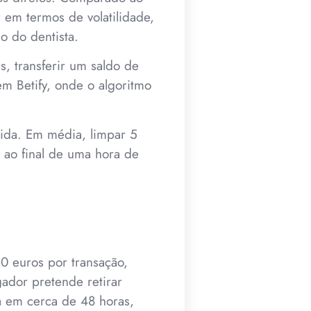
r em termos de volatilidade,
o do dentista.
s, transferir um saldo de
 Betify, onde o algoritmo
tida. Em média, limpar 5
ao final de uma hora de
0 euros por transação,
ador pretende retirar
a em cerca de 48 horas,