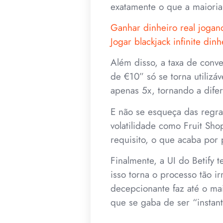
exatamente o que a maioria 
Ganhar dinheiro real jogan
Jogar blackjack infinite di
Além disso, a taxa de conve
de €10” só se torna utiliz
apenas 5x, tornando a dife
E não se esqueça das regra
volatilidade como Fruit Sho
requisito, o que acaba por 
Finalmente, a UI do Betify 
isso torna o processo tão i
decepcionante faz até o ma
que se gaba de ser “instant