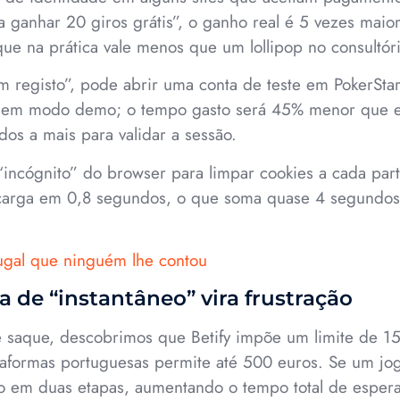
a ganhar 20 giros grátis”, o ganho real é 5 vezes maio
que na prática vale menos que um lollipop no consultóri
m registo”, pode abrir uma conta de teste em PokerStar
s em modo demo; o tempo gasto será 45% menor que em
os a mais para validar a sessão.
incógnito” do browser para limpar cookies a cada par
carga em 0,8 segundos, o que soma quase 4 segundos 
ugal que ninguém lhe contou
de “instantâneo” vira frustração
e saque, descobrimos que Betify impõe um limite de 15
taformas portuguesas permite até 500 euros. Se um jog
o em duas etapas, aumentando o tempo total de esper