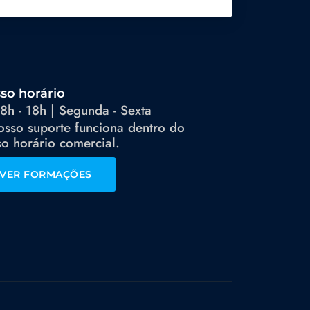
so horário
8h - 18h | Segunda - Sexta
osso suporte funciona dentro do
o horário comercial.
VER FORMAÇÕES