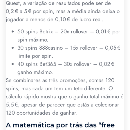
Quest, a variação de resultados pode ser de
0,2 € a 5 € por spin, mas a média ainda deixa o
jogador a menos de 0,10 € de lucro real.
50 spins Betrix – 20x rollover – 0,01 € por
spin máximo.
30 spins 888casino – 15x rollover – 0,05 €
limite por spin.
40 spins Bet365 – 30x rollover – 0,02 €
ganho máximo.
Se combinares as três promoções, somas 120
spins, mas cada um tem um teto diferente. O
cálculo rápido mostra que o ganho total máximo é
5,5 €, apesar de parecer que estás a colecionar
120 oportunidades de ganhar.
A matemática por trás das “free