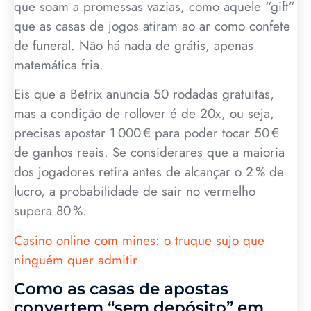
que soam a promessas vazias, como aquele “gift”
que as casas de jogos atiram ao ar como confete
de funeral. Não há nada de grátis, apenas
matemática fria.
Eis que a Betrix anuncia 50 rodadas gratuitas,
mas a condição de rollover é de 20x, ou seja,
precisas apostar 1 000 € para poder tocar 50 €
de ganhos reais. Se considerares que a maioria
dos jogadores retira antes de alcançar o 2 % de
lucro, a probabilidade de sair no vermelho
supera 80 %.
Casino online com mines: o truque sujo que
ninguém quer admitir
Como as casas de apostas
convertem “sem depósito” em