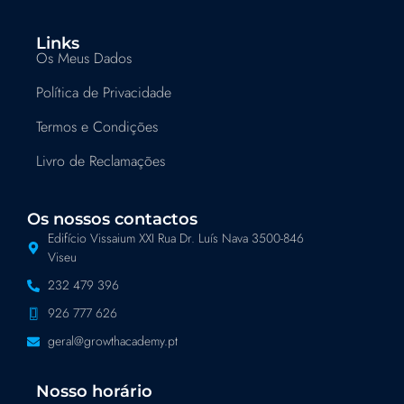
Links
Os Meus Dados
Política de Privacidade
Termos e Condições
Livro de Reclamações
Os nossos contactos
Edifício Vissaium XXI Rua Dr. Luís Nava 3500-846
Viseu
232 479 396
926 777 626
geral@growthacademy.pt
Nosso horário