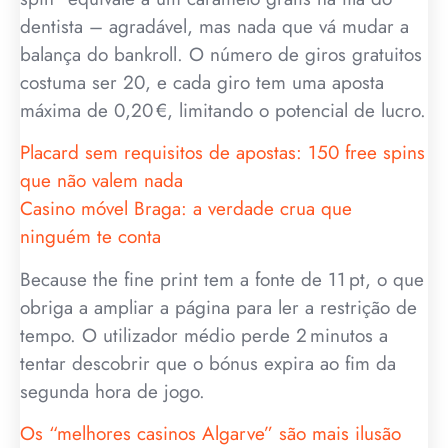
dentista – agradável, mas nada que vá mudar a
balança do bankroll. O número de giros gratuitos
costuma ser 20, e cada giro tem uma aposta
máxima de 0,20 €, limitando o potencial de lucro.
Placard sem requisitos de apostas: 150 free spins
que não valem nada
Casino móvel Braga: a verdade crua que
ninguém te conta
Because the fine print tem a fonte de 11 pt, o que
obriga a ampliar a página para ler a restrição de
tempo. O utilizador médio perde 2 minutos a
tentar descobrir que o bónus expira ao fim da
segunda hora de jogo.
Os “melhores casinos Algarve” são mais ilusão