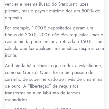
vender a mesma ilusão do Starburst: luzes
piscam, mas o payout máximo fica em 500 % do
depósito.
Por exemplo, 1 000 € depositados geram um
bónus de 200 €; 200 € não têm requisitos, mas o
casino ainda pode limitar a retirada a 150 € – um
cálculo que faz qualquer matemático suspirar com
ironia.
And ainda há a cláusula que reduz a volatilidade,
como se Gonzo’s Quest fosse um passeio de
carrinho de supermercado ao invés de uma mina
de ouro. A “libertação” de requisitos
transforma‑se num labirinto de termos
escondidos.