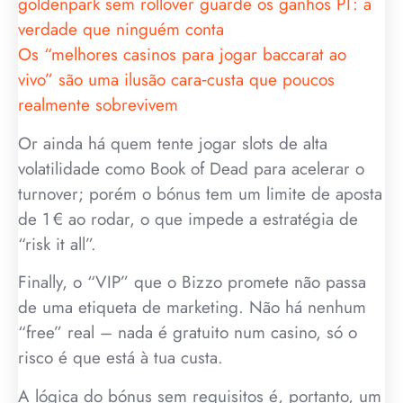
goldenpark sem rollover guarde os ganhos PT: a
verdade que ninguém conta
Os “melhores casinos para jogar baccarat ao
vivo” são uma ilusão cara‑custa que poucos
realmente sobrevivem
Or ainda há quem tente jogar slots de alta
volatilidade como Book of Dead para acelerar o
turnover; porém o bónus tem um limite de aposta
de 1 € ao rodar, o que impede a estratégia de
“risk it all”.
Finally, o “VIP” que o Bizzo promete não passa
de uma etiqueta de marketing. Não há nenhum
“free” real – nada é gratuito num casino, só o
risco é que está à tua custa.
A lógica do bónus sem requisitos é, portanto, um