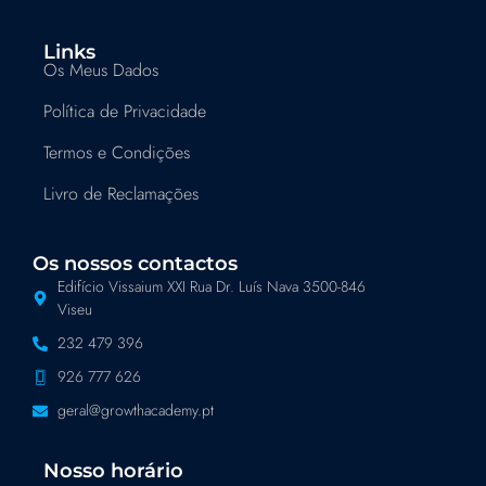
Links
Os Meus Dados
Política de Privacidade
Termos e Condições
Livro de Reclamações
Os nossos contactos
Edifício Vissaium XXI Rua Dr. Luís Nava 3500-846
Viseu
232 479 396
926 777 626
geral@growthacademy.pt
Nosso horário