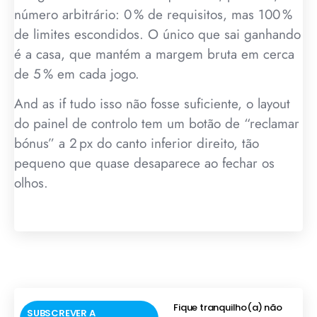
número arbitrário: 0 % de requisitos, mas 100 %
de limites escondidos. O único que sai ganhando
é a casa, que mantém a margem bruta em cerca
de 5 % em cada jogo.
And as if tudo isso não fosse suficiente, o layout
do painel de controlo tem um botão de “reclamar
bónus” a 2 px do canto inferior direito, tão
pequeno que quase desaparece ao fechar os
olhos.
Fique tranquilho(a) não
SUBSCREVER A