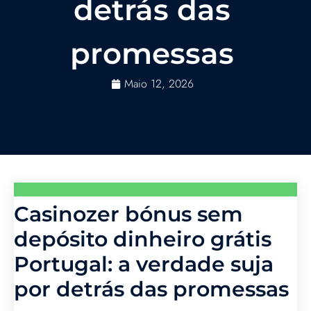
detrás das
promessas
Maio 12, 2026
Casinozer bónus sem
depósito dinheiro grátis
Portugal: a verdade suja
por detrás das promessas