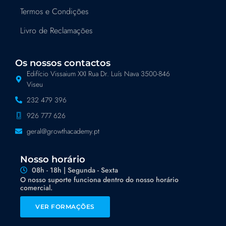
Termos e Condições
Livro de Reclamações
Os nossos contactos
Edifício Vissaium XXI Rua Dr. Luís Nava 3500-846
Viseu
232 479 396
926 777 626
geral@growthacademy.pt
Nosso horário
08h - 18h | Segunda - Sexta
O nosso suporte funciona dentro do nosso horário
comercial.
VER FORMAÇÕES