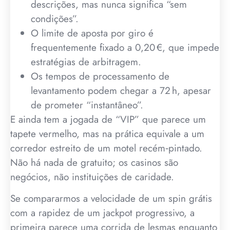
descrições, mas nunca significa “sem
condições”.
O limite de aposta por giro é
frequentemente fixado a 0,20 €, que impede
estratégias de arbitragem.
Os tempos de processamento de
levantamento podem chegar a 72 h, apesar
de prometer “instantâneo”.
E ainda tem a jogada de “VIP” que parece um
tapete vermelho, mas na prática equivale a um
corredor estreito de um motel recém‑pintado.
Não há nada de gratuito; os casinos são
negócios, não instituições de caridade.
Se compararmos a velocidade de um spin grátis
com a rapidez de um jackpot progressivo, a
primeira parece uma corrida de lesmas enquanto