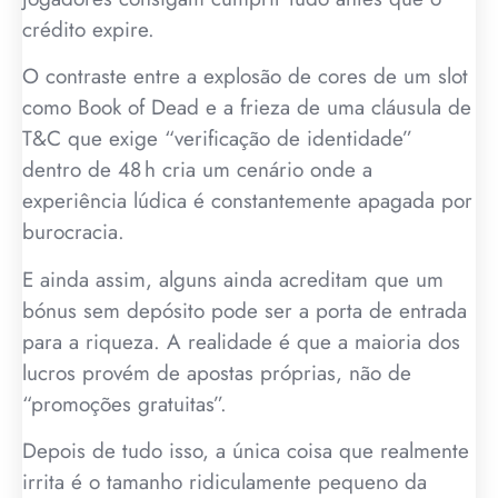
crédito expire.
O contraste entre a explosão de cores de um slot
como Book of Dead e a frieza de uma cláusula de
T&C que exige “verificação de identidade”
dentro de 48 h cria um cenário onde a
experiência lúdica é constantemente apagada por
burocracia.
E ainda assim, alguns ainda acreditam que um
bónus sem depósito pode ser a porta de entrada
para a riqueza. A realidade é que a maioria dos
lucros provém de apostas próprias, não de
“promoções gratuitas”.
Depois de tudo isso, a única coisa que realmente
irrita é o tamanho ridiculamente pequeno da