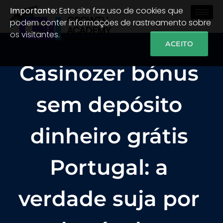
Importante:
Este site faz uso de cookies que
podem conter informações de rastreamento sobre
os visitantes.
ACEITO
Casinozer bónus
sem depósito
dinheiro grátis
Portugal: a
verdade suja por