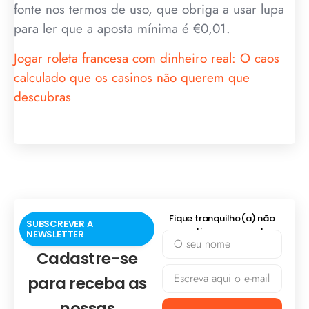
fonte nos termos de uso, que obriga a usar lupa
para ler que a aposta mínima é €0,01.
Jogar roleta francesa com dinheiro real: O caos
calculado que os casinos não querem que
descubras
Fique tranquilho(a) não
SUBSCREVER A
praticamos spam!
NEWSLETTER
Cadastre-se
para receba as
nossas