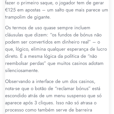
fazer o primeiro saque, o jogador tem de gerar
€125 em apostas – um salto que mais parece um
trampolim de gigante.
Os termos de uso quase sempre incluem
cláusulas que dizem: “os fundos de bónus não
podem ser convertidos em dinheiro real” – o
que, lógico, elimina qualquer esperança de lucro
direto. É a mesma lógica da política de “não
reembolsar perdas” que muitos casinos adotam
silenciosamente.
Observando a interface de um dos casinos,
nota‑se que o botão de “reclamar bónus” está
escondido atrás de um menu suspenso que só
aparece após 3 cliques. Isso não só atrasa o
processo como também serve de barreira