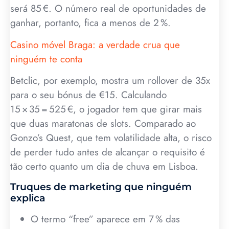
será 85 €. O número real de oportunidades de
ganhar, portanto, fica a menos de 2 %.
Casino móvel Braga: a verdade crua que
ninguém te conta
Betclic, por exemplo, mostra um rollover de 35x
para o seu bónus de €15. Calculando
15 × 35 = 525 €, o jogador tem que girar mais
que duas maratonas de slots. Comparado ao
Gonzo’s Quest, que tem volatilidade alta, o risco
de perder tudo antes de alcançar o requisito é
tão certo quanto um dia de chuva em Lisboa.
Truques de marketing que ninguém
explica
O termo “free” aparece em 7 % das