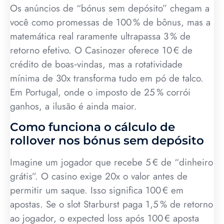
Os anúncios de “bónus sem depósito” chegam a
você como promessas de 100 % de bônus, mas a
matemática real raramente ultrapassa 3 % de
retorno efetivo. O Casinozer oferece 10 € de
crédito de boas‑vindas, mas a rotatividade
mínima de 30x transforma tudo em pó de talco.
Em Portugal, onde o imposto de 25 % corrói
ganhos, a ilusão é ainda maior.
Como funciona o cálculo de
rollover nos bónus sem depósito
Imagine um jogador que recebe 5 € de “dinheiro
grátis”. O casino exige 20x o valor antes de
permitir um saque. Isso significa 100 € em
apostas. Se o slot Starburst paga 1,5 % de retorno
ao jogador, o expected loss após 100 € aposta