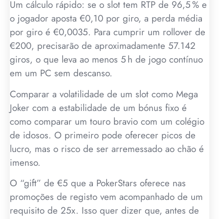
Um cálculo rápido: se o slot tem RTP de 96,5 % e
o jogador aposta €0,10 por giro, a perda média
por giro é €0,0035. Para cumprir um rollover de
€200, precisarão de aproximadamente 57.142
giros, o que leva ao menos 5 h de jogo contínuo
em um PC sem descanso.
Comparar a volatilidade de um slot como Mega
Joker com a estabilidade de um bónus fixo é
como comparar um touro bravio com um colégio
de idosos. O primeiro pode oferecer picos de
lucro, mas o risco de ser arremessado ao chão é
imenso.
O “gift” de €5 que a PokerStars oferece nas
promoções de registo vem acompanhado de um
requisito de 25x. Isso quer dizer que, antes de