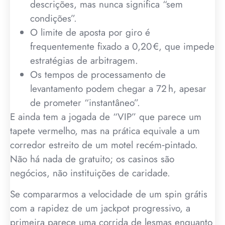
descrições, mas nunca significa “sem
condições”.
O limite de aposta por giro é
frequentemente fixado a 0,20 €, que impede
estratégias de arbitragem.
Os tempos de processamento de
levantamento podem chegar a 72 h, apesar
de prometer “instantâneo”.
E ainda tem a jogada de “VIP” que parece um
tapete vermelho, mas na prática equivale a um
corredor estreito de um motel recém‑pintado.
Não há nada de gratuito; os casinos são
negócios, não instituições de caridade.
Se compararmos a velocidade de um spin grátis
com a rapidez de um jackpot progressivo, a
primeira parece uma corrida de lesmas enquanto