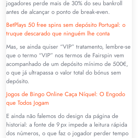
jogadores perde mais de 30% do seu bankroll
antes de alcançar o ponto de break‑even.
BetPlays 50 free spins sem depósito Portugal: o
truque descarado que ninguém lhe conta
Mas, se ainda quiser “VIP” tratamento, lembre‑se
que o termo “VIP” nos termos de Fairspin vem
acompanhado de um depósito mínimo de 500€,
o que já ultrapassa o valor total do bónus sem
depósito.
Jogos de Bingo Online Caça Níquel: O Engodo
que Todos Jogam
E ainda não falemos do design da página de
historial: a fonte de 9 px impede a leitura rápida
dos números, o que faz o jogador perder tempo