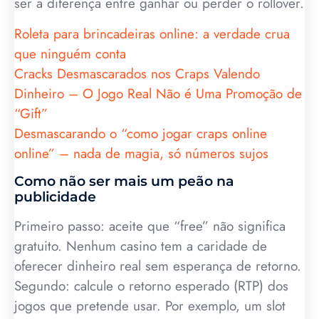
ser a diferença entre ganhar ou perder o rollover.
Roleta para brincadeiras online: a verdade crua
que ninguém conta
Cracks Desmascarados nos Craps Valendo
Dinheiro – O Jogo Real Não é Uma Promoção de
“Gift”
Desmascarando o “como jogar craps online
online” – nada de magia, só números sujos
Como não ser mais um peão na
publicidade
Primeiro passo: aceite que “free” não significa
gratuito. Nenhum casino tem a caridade de
oferecer dinheiro real sem esperança de retorno.
Segundo: calcule o retorno esperado (RTP) dos
jogos que pretende usar. Por exemplo, um slot