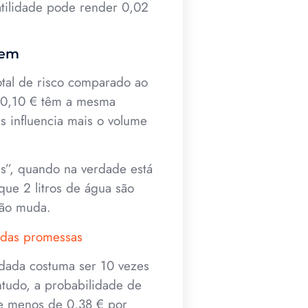
tilidade pode render 0,02
gem
otal de risco comparado ao
 0,10 € têm a mesma
 influencia mais o volume
s”, quando na verdade está
ue 2 litros de água são
não muda.
s das promessas
odada costuma ser 10 vezes
ntudo, a probabilidade de
de menos de 0,38 € por