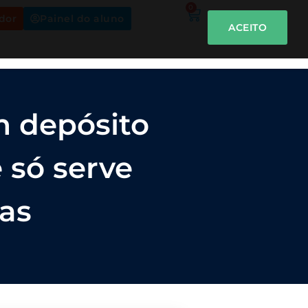
0
dor
Painel do aluno
ACEITO
m depósito
 só serve
cas