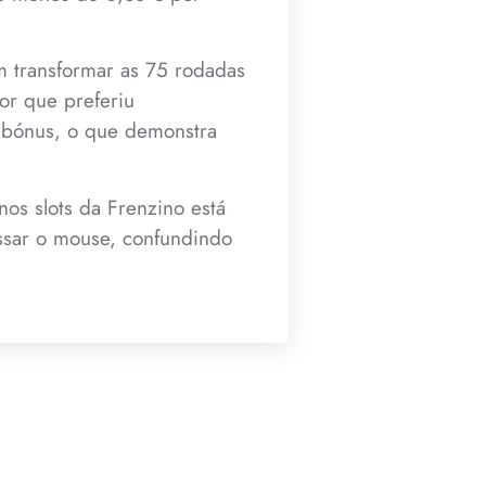
m transformar as 75 rodadas
or que preferiu
 bónus, o que demonstra
nos slots da Frenzino está
assar o mouse, confundindo