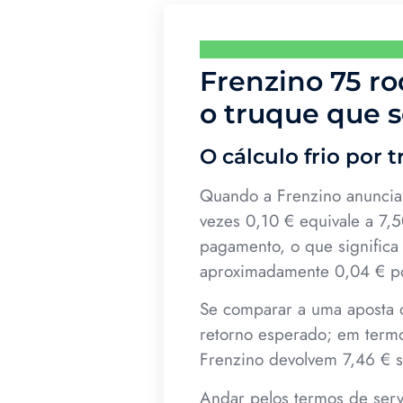
Frenzino 75 ro
o truque que só
O cálculo frio por 
Quando a Frenzino anuncia 
vezes 0,10 € equivale a 7,
pagamento, o que significa
aproximadamente 0,04 € po
Se comparar a uma aposta 
retorno esperado; em termo
Frenzino devolvem 7,46 € s
Andar pelos termos de serv