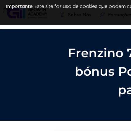
Importante:
Este site faz uso de cookies que podem c
Sobre Nós
Formaçõe
Frenzino 
bónus Po
pa