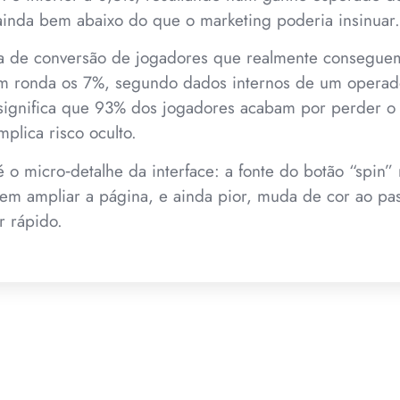
ainda bem abaixo do que o marketing poderia insinuar.
axa de conversão de jogadores que realmente consegue
em ronda os 7%, segundo dados internos de um operad
significa que 93% dos jogadores acabam por perder o
plica risco oculto.
é o micro‑detalhe da interface: a fonte do botão “spin” 
 sem ampliar a página, e ainda pior, muda de cor ao p
r rápido.