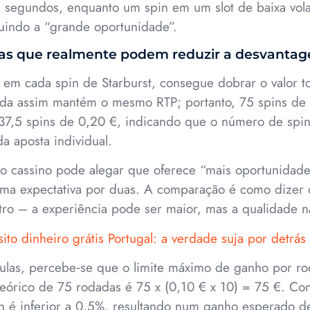
 segundos, enquanto um spin em um slot de baixa vola
luindo a “grande oportunidade”.
cas que realmente podem reduzir a desvanta
 em cada spin de Starburst, consegue dobrar o valor t
nda assim mantém o mesmo RTP; portanto, 75 spins de
7,5 spins de 0,20 €, indicando que o número de spins
a aposta individual.
o cassino pode alegar que oferece “mais oportunidade
ma expectativa por duas. A comparação é como dizer q
litro – a experiência pode ser maior, mas a qualidade 
to dinheiro grátis Portugal: a verdade suja por detrá
ulas, percebe‑se que o limite máximo de ganho por r
teórico de 75 rodadas é 75 x (0,10 € x 10) = 75 €. Co
pin é inferior a 0,5%, resultando num ganho esperado 