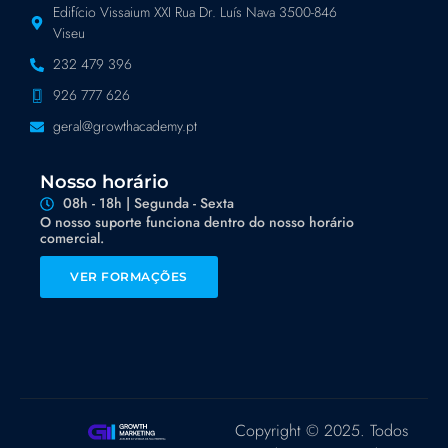
Edifício Vissaium XXI Rua Dr. Luís Nava 3500-846
Viseu
232 479 396
926 777 626
geral@growthacademy.pt
Nosso horário
08h - 18h | Segunda - Sexta
O nosso suporte funciona dentro do nosso horário
comercial.
VER FORMAÇÕES
Copyright © 2025. Todos