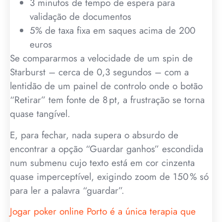
3 minutos de tempo de espera para
validação de documentos
5% de taxa fixa em saques acima de 200
euros
Se compararmos a velocidade de um spin de
Starburst – cerca de 0,3 segundos – com a
lentidão de um painel de controlo onde o botão
“Retirar” tem fonte de 8 pt, a frustração se torna
quase tangível.
E, para fechar, nada supera o absurdo de
encontrar a opção “Guardar ganhos” escondida
num submenu cujo texto está em cor cinzenta
quase imperceptível, exigindo zoom de 150 % só
para ler a palavra “guardar”.
Jogar poker online Porto é a única terapia que