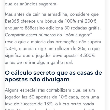
que os anúncios sugerem.
Mas antes de cair na armadilha, considere que
Bet365 oferece um bónus de 100% até 200 €,
enquanto 888casino adiciona 30 rodadas grátis.
Comparar esses números ao “bónus agora”
revela que a maioria das promoções não supera
150 €, e ainda exige um rollover de 30x, o que
significa que o jogador deve apostar 4 500 €
antes de retirar algum ganho real.
O cálculo secreto que as casas de
apostas não divulgam
Alguns especialistas contabilizam que, se um
jogador faz 50 apostas de 10 € cada, com uma
taxa de sucesso de 18%, o lucro bruto ronda