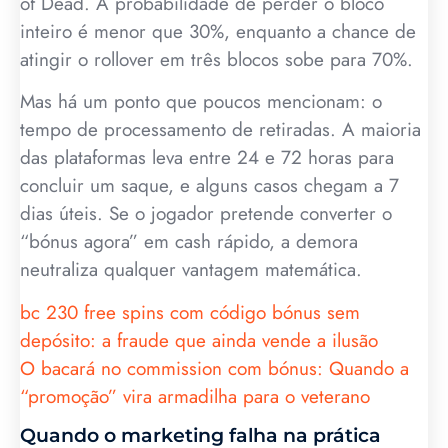
of Dead. A probabilidade de perder o bloco
inteiro é menor que 30%, enquanto a chance de
atingir o rollover em três blocos sobe para 70%.
Mas há um ponto que poucos mencionam: o
tempo de processamento de retiradas. A maioria
das plataformas leva entre 24 e 72 horas para
concluir um saque, e alguns casos chegam a 7
dias úteis. Se o jogador pretende converter o
“bónus agora” em cash rápido, a demora
neutraliza qualquer vantagem matemática.
bc 230 free spins com código bónus sem
depósito: a fraude que ainda vende a ilusão
O bacará no commission com bónus: Quando a
“promoção” vira armadilha para o veterano
Quando o marketing falha na prática