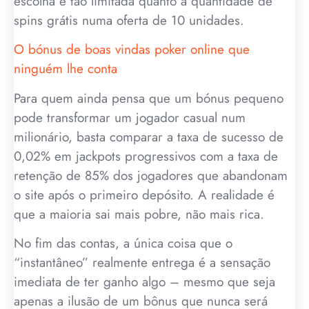
escolha é tão limitada quanto a quantidade de
spins grátis numa oferta de 10 unidades.
O bónus de boas vindas poker online que
ninguém lhe conta
Para quem ainda pensa que um bónus pequeno
pode transformar um jogador casual num
milionário, basta comparar a taxa de sucesso de
0,02% em jackpots progressivos com a taxa de
retenção de 85% dos jogadores que abandonam
o site após o primeiro depósito. A realidade é
que a maioria sai mais pobre, não mais rica.
No fim das contas, a única coisa que o
“instantâneo” realmente entrega é a sensação
imediata de ter ganho algo – mesmo que seja
apenas a ilusão de um bônus que nunca será