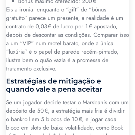
Bónus máximo oferecido: 200 €
Eis a ironia: enquanto o “gift” de “bónus
gratuito” parece um presente, a realidade é um
contrato de 0,03 € de lucro por 1 € apostado,
depois de descontar as condições. Comparar isso
a um “VIP” num motel barato, onde a única
“luxúria” é o papel de parede recém‑pintado,
ilustra bem o quão vazia é a promessa de
tratamento exclusivo.
Estratégias de mitigação e
quando vale a pena aceitar
Se um jogador decide testar o Marsbahis com um
depósito de 50 €, a estratégia mais fria é dividir
o bankroll em 5 blocos de 10 €, e jogar cada
bloco em slots de baixa volatilidade, como Book