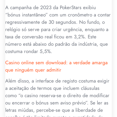
A campanha de 2023 da PokerStars exibiu
“bónus instantâneo” com um cronômetro a contar
regressivamente de 30 segundos. No fundo, o
relógio só serve para criar urgência, enquanto a
taxa de conversão real ficou em 3,2%. Este
número está abaixo do padrão da indústria, que
costuma rondar 5,5%.
Casino online sem download: a verdade amarga
que ninguém quer admitir
Além disso, a interface de registo costuma exigir
a aceitação de termos que incluem cláusulas
como “o casino reserva‑se o direito de modificar
ou encerrar o bónus sem aviso prévio”. Se ler as
letras miúdas, percebe‑se que a liberdade de