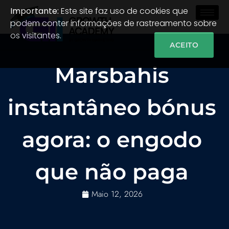
Importante:
Este site faz uso de cookies que
podem conter informações de rastreamento sobre
os visitantes.
ACEITO
Marsbahis
instantâneo bónus
agora: o engodo
que não paga
Maio 12, 2026