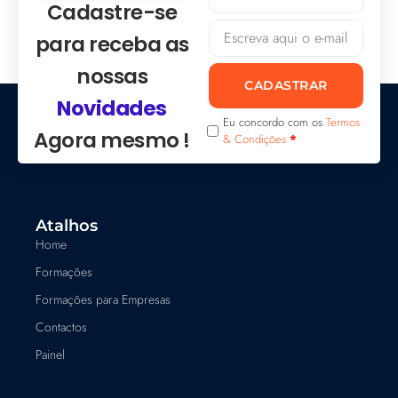
Cadastre-se
para receba as
nossas
CADASTRAR
Novidades
Eu concordo com os
Termos
Agora mesmo !
& Condições
*
Atalhos
Home
Formações
Formações para Empresas
Contactos
Painel