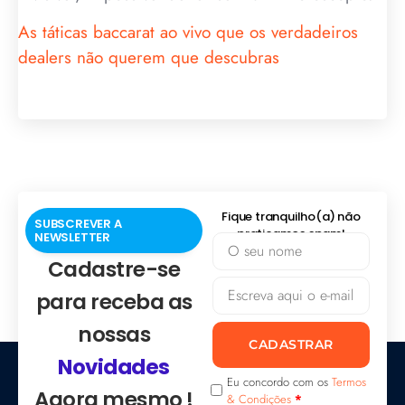
As táticas baccarat ao vivo que os verdadeiros
dealers não querem que descubras
Fique tranquilho(a) não
SUBSCREVER A
praticamos spam!
NEWSLETTER
Cadastre-se
para receba as
nossas
CADASTRAR
Novidades
Eu concordo com os
Termos
Agora mesmo !
& Condições
*