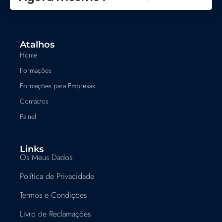
Atalhos
Home
Formações
Formações para Empresas
Contactos
Painel
Links
Os Meus Dados
Política de Privacidade
Termos e Condições
Livro de Reclamações