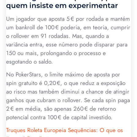
quem insiste em experimentar
Um jogador que aposta 5 € por rodada e mantém
um bankroll de 100 € poderia, em teoria, cumprir
o rollover em 91 rodadas. Mas, quando a
variância entra, esse número pode disparar para
150 ou mais, prolongando o processo e
esgotando o saldo.
No PokerStars, o limite máximo de aposta por
spin gratuito é 0,20 €, o que reduz a exposição
ao risco mas também diminui a chance de atingir
ganhos que cubram o rollover. Se cada spin paga
2 € em média, são apenas 260 € de retorno
potencial contra 100 € de capital investido.
Truques Roleta Europeia Sequências: O que os