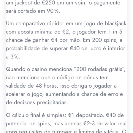
um jackpot de €250 em um spin, o pagamento
será cortado em 90 %.
Um comparativo rápido: em um jogo de blackjack
com aposta mínima de €2, o jogador tem 1‑in‑5
chance de ganhar €4 por mão. Em 200 spins, a
probabilidade de superar €40 de lucro é inferior
a 3 %.
Quando o casino menciona “200 rodadas grátis”,
não menciona que o código de bônus tem
validade de 48 horas. Isso obriga o jogador a
acelerar o jogo, aumentando a chance de erro e
de decisões precipitadas.
O cálculo final é simples: €1 depositado, €40 de
potencial de spins, mas apenas €2‑3 de valor real
após requisitos de turnover e limites de vitória. O