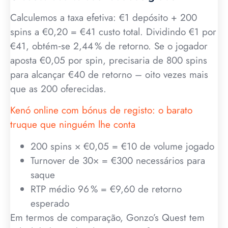
Calculemos a taxa efetiva: €1 depósito + 200
spins a €0,20 = €41 custo total. Dividindo €1 por
€41, obtém‑se 2,44 % de retorno. Se o jogador
aposta €0,05 por spin, precisaria de 800 spins
para alcançar €40 de retorno – oito vezes mais
que as 200 oferecidas.
Kenó online com bónus de registo: o barato
truque que ninguém lhe conta
200 spins × €0,05 = €10 de volume jogado
Turnover de 30× = €300 necessários para
saque
RTP médio 96 % = €9,60 de retorno
esperado
Em termos de comparação, Gonzo’s Quest tem