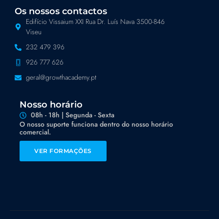
Os nossos contactos
Edifício Vissaium XXI Rua Dr. Luís Nava 3500-846
Viseu
232 479 396
926 777 626
geral@growthacademy.pt
Nosso horário
08h - 18h | Segunda - Sexta
O nosso suporte funciona dentro do nosso horário
comercial.
VER FORMAÇÕES