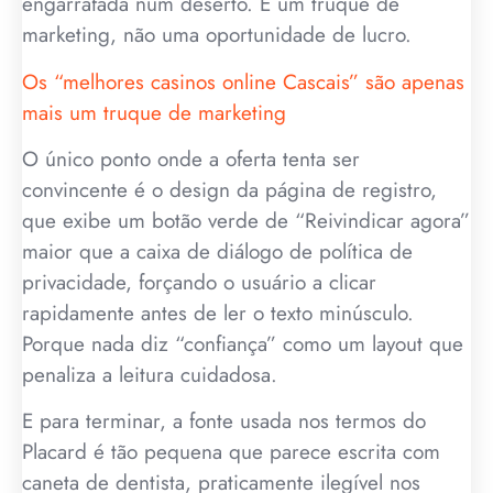
engarrafada num deserto. É um truque de
marketing, não uma oportunidade de lucro.
Os “melhores casinos online Cascais” são apenas
mais um truque de marketing
O único ponto onde a oferta tenta ser
convincente é o design da página de registro,
que exibe um botão verde de “Reivindicar agora”
maior que a caixa de diálogo de política de
privacidade, forçando o usuário a clicar
rapidamente antes de ler o texto minúsculo.
Porque nada diz “confiança” como um layout que
penaliza a leitura cuidadosa.
E para terminar, a fonte usada nos termos do
Placard é tão pequena que parece escrita com
caneta de dentista, praticamente ilegível nos