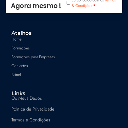
Eu concordo com os
Termos
Agora mesmo !
& Condições
*
Atalhos
Home
Formações
Formações para Empresas
Contactos
Painel
Links
Os Meus Dados
Política de Privacidade
Termos e Condições