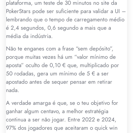
plataforma, um teste de 30 minutos no site da
PokerStars pode ser suficiente para validar a UI –
lembrando que o tempo de carregamento médio
é 2,4 segundos, 0,6 segundo a mais que a
média da indústria.
Não te enganes com a frase “sem depósito”,
porque muitas vezes há um “valor mínimo de
aposta” oculto de 0,10 € que, multiplicado por
50 rodadas, gera um mínimo de 5 € a ser
apostado antes de sequer pensar em retirar
nada.
A verdade amarga é que, se o teu objetivo for
ganhar algum centavo, a melhor estratégia
continua a ser não jogar. Entre 2022 e 2024,
97% dos jogadores que aceitaram o quick win