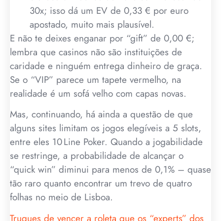
30x; isso dá um EV de 0,33 € por euro
apostado, muito mais plausível.
E não te deixes enganar por “gift” de 0,00 €;
lembra que casinos não são instituições de
caridade e ninguém entrega dinheiro de graça.
Se o “VIP” parece um tapete vermelho, na
realidade é um sofá velho com capas novas.
Mas, continuando, há ainda a questão de que
alguns sites limitam os jogos elegíveis a 5 slots,
entre eles 10 Line Poker. Quando a jogabilidade
se restringe, a probabilidade de alcançar o
“quick win” diminui para menos de 0,1% – quase
tão raro quanto encontrar um trevo de quatro
folhas no meio de Lisboa.
Truques de vencer a roleta que os “experts” dos