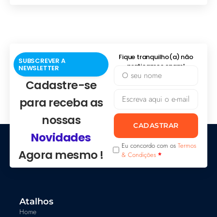
Fique tranquilho(a) não
SUBSCREVER A
praticamos spam!
NEWSLETTER
Cadastre-se
para receba as
nossas
CADASTRAR
Novidades
Eu concordo com os
Termos
Agora mesmo !
& Condições
*
Atalhos
Home