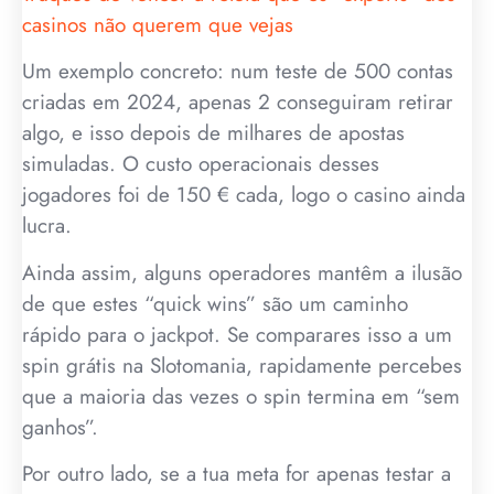
casinos não querem que vejas
Um exemplo concreto: num teste de 500 contas
criadas em 2024, apenas 2 conseguiram retirar
algo, e isso depois de milhares de apostas
simuladas. O custo operacionais desses
jogadores foi de 150 € cada, logo o casino ainda
lucra.
Ainda assim, alguns operadores mantêm a ilusão
de que estes “quick wins” são um caminho
rápido para o jackpot. Se comparares isso a um
spin grátis na Slotomania, rapidamente percebes
que a maioria das vezes o spin termina em “sem
ganhos”.
Por outro lado, se a tua meta for apenas testar a