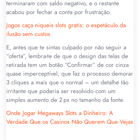
terminaram com saldo negativo, e o restante
acabou por fechar a conta por frustração.
Jogos caça niqueis slots gratis: o espetáculo da
ilusão sem custos
E, antes que te sintas culpado por não seguir a
“oferta”, lembra-te de que o design das telas de
retirada tem um botão “Confirmar” de cor cinza
quase imperceptível, que faz o processo demorar
3 cliques a mais que o normal – um detalhe tão
irritante que poderia ser resolvido com um
simples aumento de 2 px no tamanho da fonte.
Onde Jogar Megaways Slots a Dinheiro: A
Verdade Que os Casinos Não Querem Que Vejas