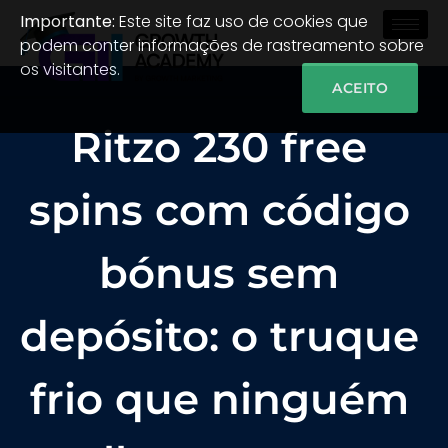
Importante:
Este site faz uso de cookies que
podem conter informações de rastreamento sobre
os visitantes.
ACEITO
Ritzo 230 free
spins com código
bónus sem
depósito: o truque
frio que ninguém