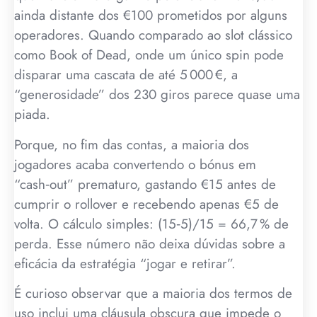
ainda distante dos €100 prometidos por alguns
operadores. Quando comparado ao slot clássico
como Book of Dead, onde um único spin pode
disparar uma cascata de até 5 000 €, a
“generosidade” dos 230 giros parece quase uma
piada.
Porque, no fim das contas, a maioria dos
jogadores acaba convertendo o bónus em
“cash‑out” prematuro, gastando €15 antes de
cumprir o rollover e recebendo apenas €5 de
volta. O cálculo simples: (15‑5)/15 = 66,7 % de
perda. Esse número não deixa dúvidas sobre a
eficácia da estratégia “jogar e retirar”.
É curioso observar que a maioria dos termos de
uso inclui uma cláusula obscura que impede o