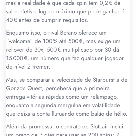
mas a realidade é que cada spin tem 0,2 € de
valor efetivo, logo o máximo que pode ganhar é
40 € antes de cumprir requisitos.
Enquanto isso, o rival Betano oferece um
“welcome” de 100 % até 500 €, mas exige um
rollover de 30x; 500 € multiplicado por 30 dá
15 000 €, um número que faz qualquer jogador
de nível 2 tremer.
Mas, se comparar a velocidade de Starburst a de
Gonzo’s Quest, perceberá que a primeira
entrega vitórias rápidas como um relâmpago,
enquanto a segunda mergulha em volatilidade
que deixa a conta flutuando como balão de hélio.
Além da promessa, o contrato de SlotLair inclui
um prazo de 7 dias para usar as 200 spins; 7