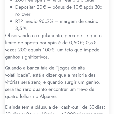
Depositar 20 € – bônus de 10 € após 30x
rollover
RTP médio 96,5 % – margem de casino
3,5 %
Observando o regulamento, percebe‑se que o
limite de aposta por spin é de 0,50 €; 0,5 €
vezes 200 equals 100 €, um teto que impede
ganhos significativos.
Quando a banca fala de “jogos de alta
volatilidade”, está a dizer que a maioria das
vitórias será zero, e quando surgir um ganho,
será tão raro quanto encontrar um trevo de
quatro folhas no Algarve.
E ainda tem a cláusula de “cash‑out” de 30 dias;