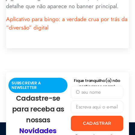
detalhe que não aparece no banner principal.
Aplicativo para bingo: a verdade crua por trás da
“diversão” digital
Fique tranquilho(a) não
SUBSCREVER A
praticamos spam!
NEWSLETTER
Cadastre-se
para receba as
nossas
CADASTRAR
Novidades