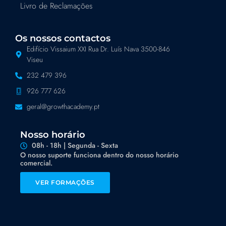
Livro de Reclamações
Os nossos contactos
Edifício Vissaium XXI Rua Dr. Luís Nava 3500-846
Viseu
232 479 396
926 777 626
geral@growthacademy.pt
Nosso horário
08h - 18h | Segunda - Sexta
O nosso suporte funciona dentro do nosso horário
comercial.
VER FORMAÇÕES