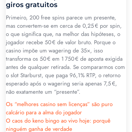
giros gratuitos
Primeiro, 200 free spins parece um presente,
mas convertem‑se em cerca de 0,25 € por spin,
o que significa que, na melhor das hipóteses, o
jogador recebe 50 € de valor bruto. Porque o
casino impõe um wagering de 35×, isso
transforma os 50 € em 1 750 € de aposta exigida
antes de qualquer retirada. Se compararmos com
o slot Starburst, que paga 96,1% RTP, o retorno
esperado após o wagering seria apenas 7,5 €,
não exatamente um “presente”.
Os “melhores casino sem licenças” são puro
calcário para a alma do jogador
O caos do keno bingo ao vivo hoje: porquê
ninguém ganha de verdade