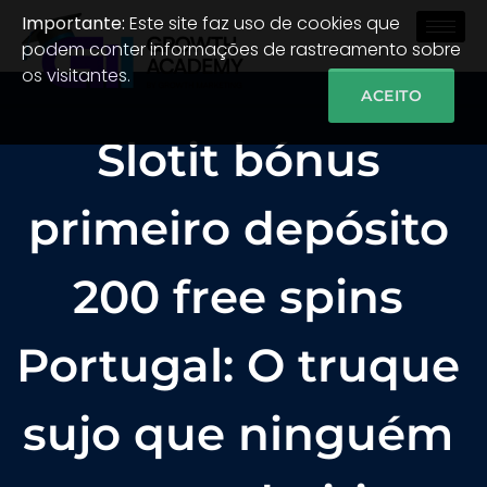
Importante:
Este site faz uso de cookies que
podem conter informações de rastreamento sobre
os visitantes.
ACEITO
Slotit bónus
primeiro depósito
200 free spins
Portugal: O truque
sujo que ninguém