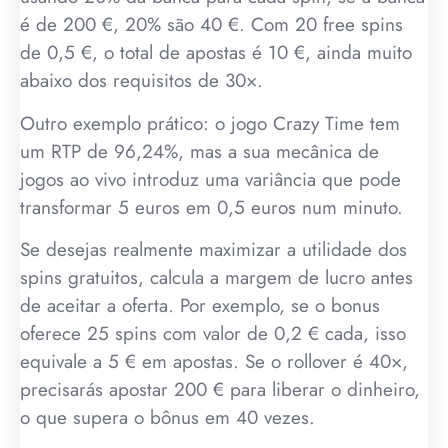
é de 200 €, 20% são 40 €. Com 20 free spins
de 0,5 €, o total de apostas é 10 €, ainda muito
abaixo dos requisitos de 30×.
Outro exemplo prático: o jogo Crazy Time tem
um RTP de 96,24%, mas a sua mecânica de
jogos ao vivo introduz uma variância que pode
transformar 5 euros em 0,5 euros num minuto.
Se desejas realmente maximizar a utilidade dos
spins gratuitos, calcula a margem de lucro antes
de aceitar a oferta. Por exemplo, se o bonus
oferece 25 spins com valor de 0,2 € cada, isso
equivale a 5 € em apostas. Se o rollover é 40×,
precisarás apostar 200 € para liberar o dinheiro,
o que supera o bônus em 40 vezes.