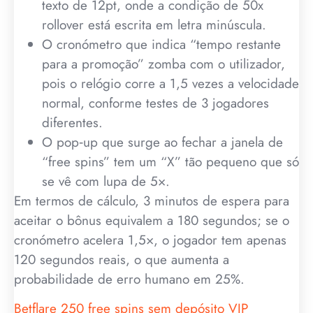
texto de 12pt, onde a condição de 50x
rollover está escrita em letra minúscula.
O cronómetro que indica “tempo restante
para a promoção” zomba com o utilizador,
pois o relógio corre a 1,5 vezes a velocidade
normal, conforme testes de 3 jogadores
diferentes.
O pop‑up que surge ao fechar a janela de
“free spins” tem um “X” tão pequeno que só
se vê com lupa de 5×.
Em termos de cálculo, 3 minutos de espera para
aceitar o bônus equivalem a 180 segundos; se o
cronómetro acelera 1,5×, o jogador tem apenas
120 segundos reais, o que aumenta a
probabilidade de erro humano em 25%.
Betflare 250 free spins sem depósito VIP