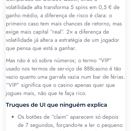
volatilidade alta transforma 5 spins em 0,5 € de
ganho médio, a diferença de risco é clara: o
primeiro caso tem mais chances de retorno, mas
exige mais capital “real”. 2× a diferença de
volatilidade já altera a estratégia de um jogador
que pensa que está a ganhar.
Mas não é só sobre números; o termo “VIP”
usado nos termos de serviço de 888casino é tão
vazio quanto uma garrafa vazia num bar de férias.
“VIP” significa que o casino apenas quer que
jogues mais, não que te faça rico.
Truques de UI que ninguém explica
Os botões de “claim” aparecem só depois
de 7 segundos, forçando-te a ler o pequeno