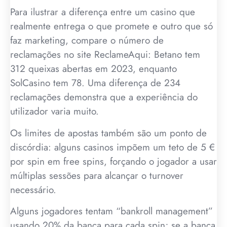
Para ilustrar a diferença entre um casino que
realmente entrega o que promete e outro que só
faz marketing, compare o número de
reclamações no site ReclameAqui: Betano tem
312 queixas abertas em 2023, enquanto
SolCasino tem 78. Uma diferença de 234
reclamações demonstra que a experiência do
utilizador varia muito.
Os limites de apostas também são um ponto de
discórdia: alguns casinos impõem um teto de 5 €
por spin em free spins, forçando o jogador a usar
múltiplas sessões para alcançar o turnover
necessário.
Alguns jogadores tentam “bankroll management”
usando 20% da banca para cada spin; se a banca