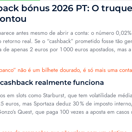
ack bónus 2026 PT: O truque
contou
parece antes mesmo de abrir a conta: o número 0,02% 
 retorno real. Se o “cashback” prometido fosse tão g
a de apenas 2 euros por 1 000 euros apostados, mas a
ibanco” não é um bilhete dourado, é só mais uma conta
 cashback realmente funciona
s em slots como Starburst, que tem volatilidade médi
25 euros, mas Sportaza deduz 30 % de imposto interno,
onzo’s Quest, que paga 100 vezes a aposta em casos 