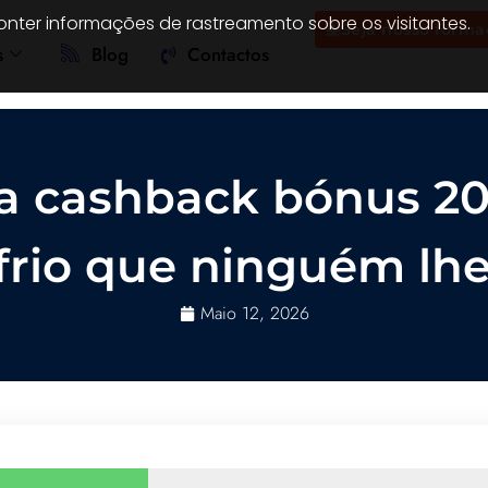
onter informações de rastreamento sobre os visitantes.
Seja nosso forma
s
Blog
Contactos
a cashback bónus 20
frio que ninguém lh
Maio 12, 2026