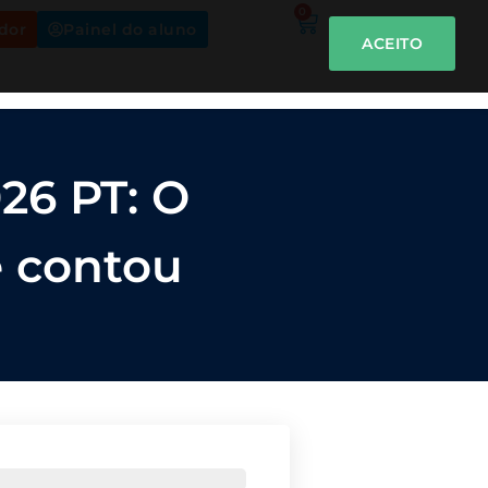
0
dor
Painel do aluno
ACEITO
26 PT: O
e contou