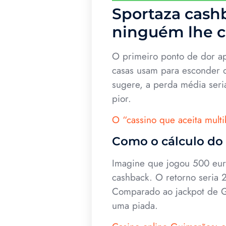
Sportaza cashb
ninguém lhe 
O primeiro ponto de dor a
casas usam para esconder o
sugere, a perda média seri
pior.
O “cassino que aceita mult
Como o cálculo do
Imagine que jogou 500 euro
cashback. O retorno seria 
Comparado ao jackpot de G
uma piada.