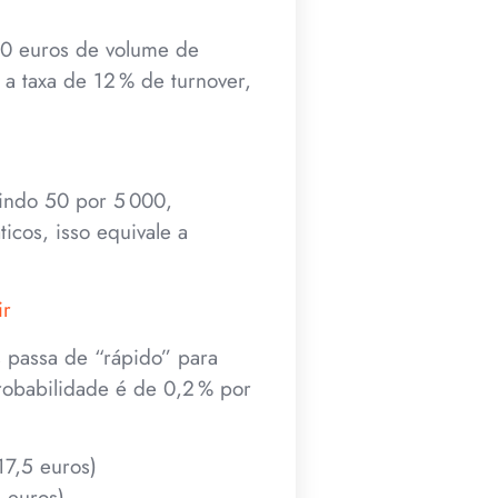
00 euros de volume de
a taxa de 12 % de turnover,
dindo 50 por 5 000,
icos, isso equivale a
ir
 passa de “rápido” para
robabilidade é de 0,2 % por
7,5 euros)
 euros)