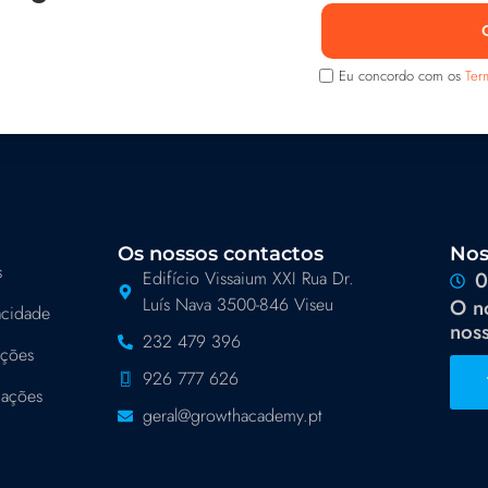
Eu concordo com os
Ter
Os nossos contactos
Nos
s
Edifício Vissaium XXI Rua Dr.
0
Luís Nava 3500-846 Viseu
O n
vacidade
noss
232 479 396
ições
926 777 626
mações
geral@growthacademy.pt