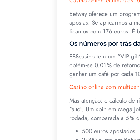
Casino online Guimarães: 
Betway oferece um program
apostas. Se aplicarmos a m
ficamos com 176 euros. É 
Os números por trás d
888casino tem um “VIP gift
obtém‑se 0,01 % de retorno
ganhar um café por cada 10
Casino online com multiba
Mas atenção: o cálculo de 
“alto”. Um spin em Mega Jo
rodada, comparada a 5 % de
500 euros apostados →
2 000 euros em Betwa