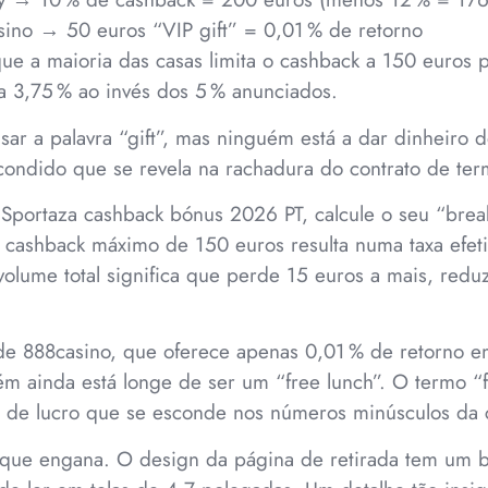
ino → 50 euros “VIP gift” = 0,01 % de retorno
ue a maioria das casas limita o cashback a 150 euros 
ara 3,75 % ao invés dos 5 % anunciados.
sar a palavra “gift”, mas ninguém está a dar dinheiro 
ondido que se revela na rachadura do contrato de ter
 o Sportaza cashback bónus 2026 PT, calcule o seu “bre
ashback máximo de 150 euros resulta numa taxa efeti
volume total significa que perde 15 euros a mais, redu
 888casino, que oferece apenas 0,01 % de retorno em 
m ainda está longe de ser um “free lunch”. O termo “
e lucro que se esconde nos números minúsculos da cl
 que engana. O design da página de retirada tem um b