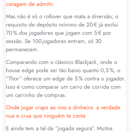
coragem de admitir
Mas não é só o rollover que mata a diversão; o
requisito de depósito mínimo de 20 € já exclui
70 % dos jogadores que jogam com 5 € por
sessão. Se 100 jogadores entram, só 30
permanecem.
Comparando com o clássico Blackjack, onde o
house edge pode ser tão baixo quanto 0,5 %, o
“Thor” oferece um edge de 5 % contra o jogador.
Isso é como comparar um carro de corrida com
um carrinho de compras.
Onde jogar craps ao vivo a dinheiro: a verdade
nua e crua que ninguém te conta
E ainda tem a tal da “jogada segura”. Muitos