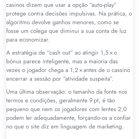
casinos dizem que usar a opção “auto‑play”
protege contra decisões impulsivas. Na prática, o
algoritmo devolve ganhos menores, como se
fosse um colega que diminui a sua conta de luz
para economizar.
A estratégia de “cash out” ao atingir 1,5 × o
bónus parece inteligente, mas a maioria das
vezes o jogador chega a 1,2 × antes de o cassino
encerrar a sessão por “atividade suspeita”.
Uma última observação: o tamanho da fonte nos
termos e condições, geralmente 9 pt, é tão
pequeno que nem os jogadores com lentes 2,0
podem ler adequadamente, forçando‑os a confiar
no que o site diz em linguagem de marketing.