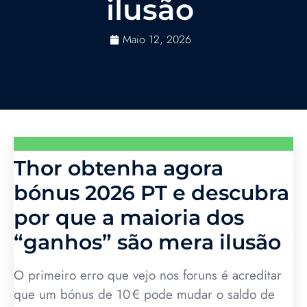
ilusão
Maio 12, 2026
Thor obtenha agora
bónus 2026 PT e descubra
por que a maioria dos
“ganhos” são mera ilusão
O primeiro erro que vejo nos foruns é acreditar
que um bónus de 10 € pode mudar o saldo de