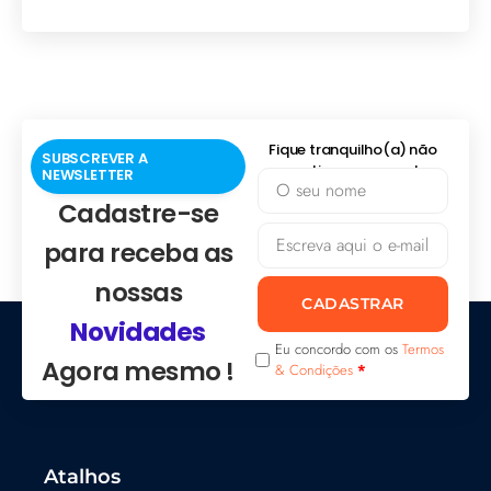
Fique tranquilho(a) não
SUBSCREVER A
praticamos spam!
NEWSLETTER
Cadastre-se
para receba as
nossas
CADASTRAR
Novidades
Eu concordo com os
Termos
Agora mesmo !
& Condições
*
Atalhos