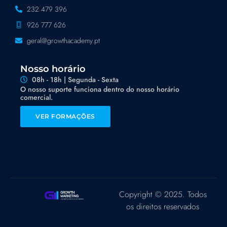
232 479 396
926 777 626
geral@growthacademy.pt
Nosso horário
08h - 18h | Segunda - Sexta
O nosso suporte funciona dentro do nosso horário
comercial.
VER FORMAÇÕES
Copyright © 2025. Todos
os direitos reservados