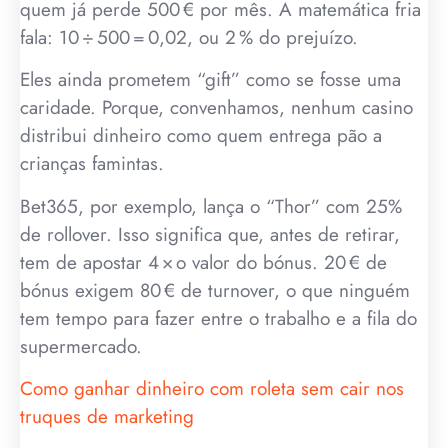
quem já perde 500 € por mês. A matemática fria
fala: 10 ÷ 500 = 0,02, ou 2 % do prejuízo.
Eles ainda prometem “gift” como se fosse uma
caridade. Porque, convenhamos, nenhum casino
distribui dinheiro como quem entrega pão a
crianças famintas.
Bet365, por exemplo, lança o “Thor” com 25%
de rollover. Isso significa que, antes de retirar,
tem de apostar 4 × o valor do bónus. 20 € de
bónus exigem 80 € de turnover, o que ninguém
tem tempo para fazer entre o trabalho e a fila do
supermercado.
Como ganhar dinheiro com roleta sem cair nos
truques de marketing