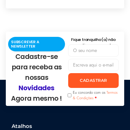
Fique tranquilho(a) não
SUBSCREVER A
praticamos spam!
NEWSLETTER
Cadastre-se
para receba as
nossas
CADASTRAR
Novidades
Eu concordo com os
Termos
Agora mesmo !
& Condições
*
Atalhos