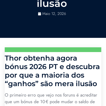
ilusão
Maio 12, 2026
Thor obtenha agora
bónus 2026 PT e descubra
por que a maioria dos
“ganhos” são mera ilusão
O primeiro erro que vejo nos foruns é acreditar
que um bónus de 10 € pode mudar o saldo de