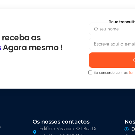
Fique tranqui
 receba as
s
Agora mesmo !
Eu concordo com os
Ter
Os nossos contactos
Nos
s
Edifício Vissaium XXI Rua Dr.
0