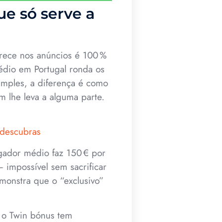
ue só serve a
rece nos anúncios é 100 %
édio em Portugal ronda os
imples, a diferença é como
 lhe leva a alguma parte.
 descubras
gador médio faz 150 € por
 impossível sem sacrificar
monstra que o “exclusivo”
, o Twin bónus tem