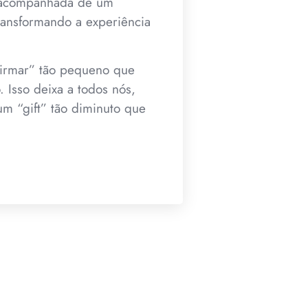
, acompanhada de um
transformando a experiência
firmar” tão pequeno que
 Isso deixa a todos nós,
um “gift” tão diminuto que