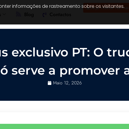
onter informações de rastreamento sobre os visitantes.
Seja nosso forma
s
Blog
Contactos
 exclusivo PT: O tr
ó serve a promover 
Maio 12, 2026