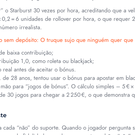
r” o Starburst 30 vezes por hora, acreditando que a v
× 0,2 = 6 unidades de rollover por hora, o que requer 
úmero irrealista.
sto sem depósito: O truque sujo que ninguém quer que
de baixa contribuição;
ribuição 1,0, como roleta ou blackjack;
 real antes de aceitar o bónus.
 de 28 anos, tentou usar o bónus para apostar em black
 mão para “jogos de bónus”. O cálculo simples – 5 € × 
 de 30 jogos para chegar a 2 250 €, o que demonstra q
ste
 a cada “não” do suporte. Quando o jogador pergunta