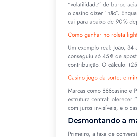
“volatilidade” de burocraci
o casino dizer “não”. Enqu
cai para abaixo de 90 % de
Como ganhar no roleta ligh
Um exemplo real: João, 34 
conseguiu só 45 € de apost
contribuição. O cálculo: (2
Casino jogo da sorte: o mi
Marcas como 888casino e P
estrutura central: oferecer
com juros invisíveis, e o 
Desmontando a ma
Primeiro, a taxa de conver