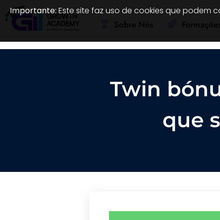
Importante:
Este site faz uso de cookies que podem c
Sobre Nós
Formaçõe
Twin bónus
que s