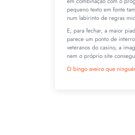
em combinação com o progr
pequeno texto em fonte tama
num labirinto de regras mi
E, para fechar, a maior pi
parece um ponto de interro
veteranos do casino, a imag
nem o próprio site consegu
O bingo aveiro que ninguém