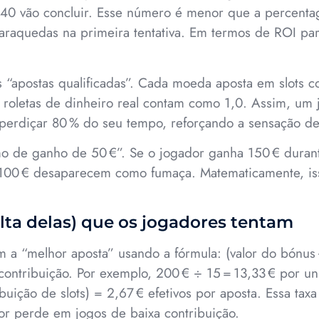
 40 vão concluir. Esse número é menor que a percent
raquedas na primeira tentativa. Em termos de ROI para 
s “apostas qualificadas”. Cada moeda aposta em slots
roletas de dinheiro real contam como 1,0. Assim, um j
sperdiçar 80 % do seu tempo, reforçando a sensação de 
mo de ganho de 50 €”. Se o jogador ganha 150 € duran
es 100 € desaparecem como fumaça. Matematicamente, iss
alta delas) que os jogadores tentam
 a “melhor aposta” usando a fórmula: (valor do bónus 
contribuição. Por exemplo, 200 € ÷ 15 = 13,33 € por u
ibuição de slots) = 2,67 € efetivos por aposta. Essa ta
r perde em jogos de baixa contribuição.