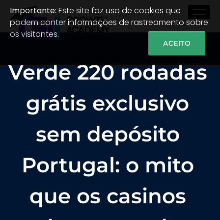
Importante:
Este site faz uso de cookies que
podem conter informações de rastreamento sobre
os visitantes.
ACEITO
Verde 220 rodadas
grátis exclusivo
sem depósito
Portugal: o mito
que os casinos