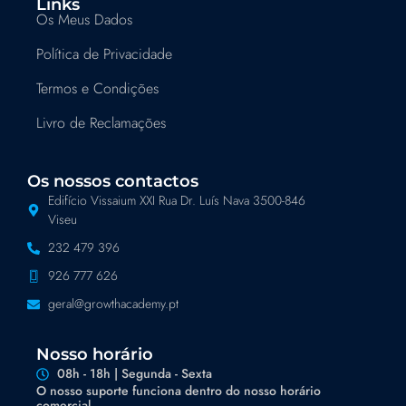
Links
Os Meus Dados
Política de Privacidade
Termos e Condições
Livro de Reclamações
Os nossos contactos
Edifício Vissaium XXI Rua Dr. Luís Nava 3500-846
Viseu
232 479 396
926 777 626
geral@growthacademy.pt
Nosso horário
08h - 18h | Segunda - Sexta
O nosso suporte funciona dentro do nosso horário
comercial.