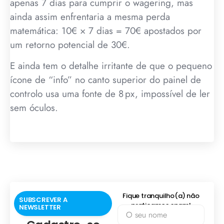
apenas 7 dias para cumprir o wagering, mas
ainda assim enfrentaria a mesma perda
matemática: 10€ × 7 dias = 70€ apostados por
um retorno potencial de 30€.
E ainda tem o detalhe irritante de que o pequeno
ícone de “info” no canto superior do painel de
controlo usa uma fonte de 8 px, impossível de ler
sem óculos.
Fique tranquilho(a) não
SUBSCREVER A
praticamos spam!
NEWSLETTER