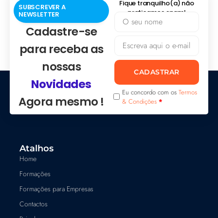
Fique tranquilho(a) não
SUBSCREVER A
praticamos spam!
NEWSLETTER
Cadastre-se
para receba as
nossas
CADASTRAR
Novidades
Eu concordo com os
Termos
Agora mesmo !
& Condições
*
Atalhos
Home
Formações
Formações para Empresas
Contactos