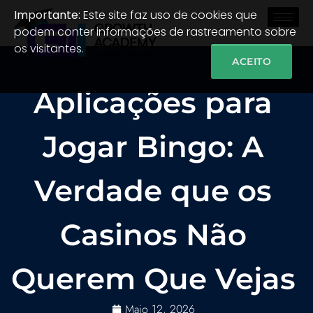
Importante:
Este site faz uso de cookies que
podem conter informações de rastreamento sobre
os visitantes.
ACEITO
Aplicações para
Jogar Bingo: A
Verdade que os
Casinos Não
Querem Que Vejas
Maio 12, 2026