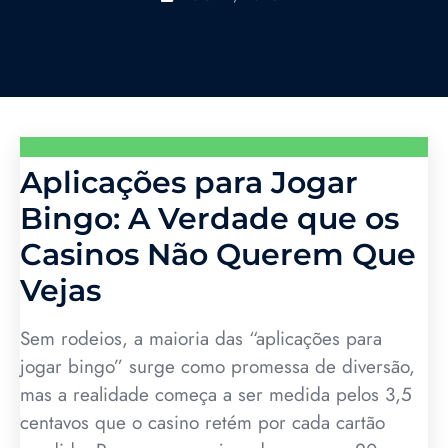
Aplicações para Jogar
Bingo: A Verdade que os
Casinos Não Querem Que
Vejas
Sem rodeios, a maioria das “aplicações para
jogar bingo” surge como promessa de diversão,
mas a realidade começa a ser medida pelos 3,5
centavos que o casino retém por cada cartão