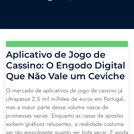
Aplicativo de Jogo de
Cassino: O Engodo Digital
Que Não Vale um Ceviche
O mercado de aplicativos de jogo de cassino já
ultrapassa 2,5 mil milhões de euros em Portugal,
mas a maior parte desse volume nasce de
promessas vazias. Enquanto as casas de apostas
exibem gráficos reluzentes, a realidade costuma
ser tão empolgante quanto ver tinta secar. E ainda