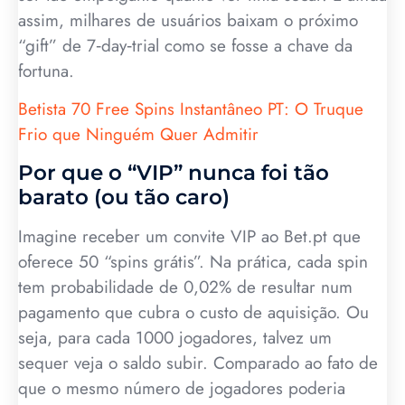
assim, milhares de usuários baixam o próximo
“gift” de 7‑day‑trial como se fosse a chave da
fortuna.
Betista 70 Free Spins Instantâneo PT: O Truque
Frio que Ninguém Quer Admitir
Por que o “VIP” nunca foi tão
barato (ou tão caro)
Imagine receber um convite VIP ao Bet.pt que
oferece 50 “spins grátis”. Na prática, cada spin
tem probabilidade de 0,02% de resultar num
pagamento que cubra o custo de aquisição. Ou
seja, para cada 1000 jogadores, talvez um
sequer veja o saldo subir. Comparado ao fato de
que o mesmo número de jogadores poderia