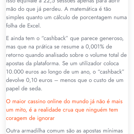
isso equivale a 22,5 sessões apenas para abrir
mão do que já perdeu. A matemática é tão
simples quanto um cálculo de porcentagem numa
folha de Excel.
E ainda tem o “cashback” que parece generoso,
mas que na prática se resume a 0,001% de
retorno quando analisado sobre o volume total de
apostas da plataforma. Se um utilizador coloca
10.000 euros ao longo de um ano, o “cashback”
devolve 0,10 euros – menos que o custo de um
papel de seda.
O maior cassino online do mundo já não é mais
um mito, é a realidade crua que ninguém tem
coragem de ignorar
Outra armadilha comum são as apostas mínimas