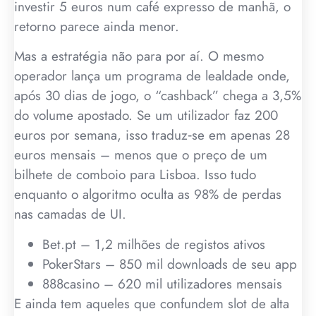
investir 5 euros num café expresso de manhã, o
retorno parece ainda menor.
Mas a estratégia não para por aí. O mesmo
operador lança um programa de lealdade onde,
após 30 dias de jogo, o “cashback” chega a 3,5%
do volume apostado. Se um utilizador faz 200
euros por semana, isso traduz‑se em apenas 28
euros mensais – menos que o preço de um
bilhete de comboio para Lisboa. Isso tudo
enquanto o algoritmo oculta as 98% de perdas
nas camadas de UI.
Bet.pt – 1,2 milhões de registos ativos
PokerStars – 850 mil downloads de seu app
888casino – 620 mil utilizadores mensais
E ainda tem aqueles que confundem slot de alta