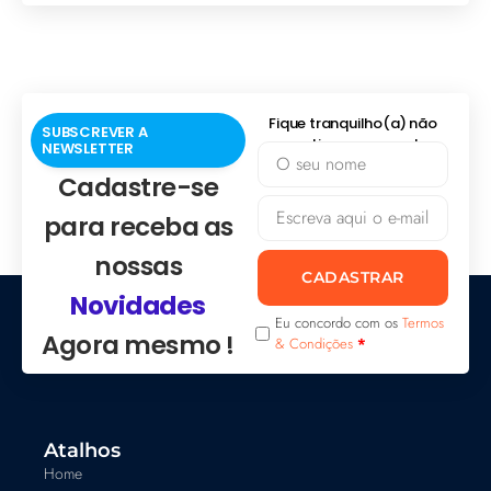
Fique tranquilho(a) não
SUBSCREVER A
praticamos spam!
NEWSLETTER
Cadastre-se
para receba as
nossas
CADASTRAR
Novidades
Eu concordo com os
Termos
Agora mesmo !
& Condições
*
Atalhos
Home