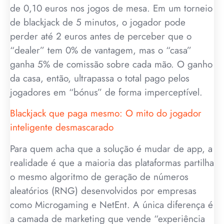
de 0,10 euros nos jogos de mesa. Em um torneio
de blackjack de 5 minutos, o jogador pode
perder até 2 euros antes de perceber que o
“dealer” tem 0% de vantagem, mas o “casa”
ganha 5% de comissão sobre cada mão. O ganho
da casa, então, ultrapassa o total pago pelos
jogadores em “bónus” de forma imperceptível.
Blackjack que paga mesmo: O mito do jogador
inteligente desmascarado
Para quem acha que a solução é mudar de app, a
realidade é que a maioria das plataformas partilha
o mesmo algoritmo de geração de números
aleatórios (RNG) desenvolvidos por empresas
como Microgaming e NetEnt. A única diferença é
a camada de marketing que vende “experiência