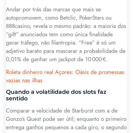
Andar por trás das marcas que mais se
autopromovem, como Betclic, PokerStars ou
888casino, revela o mesmo padrão: a maioria dos
“gift” anunciados tem como única finalidade
gerar tráfego, não filantropia. “Free” é só um
adjetivo barato para mascarar a probabilidade de
0,01% de ganhar um jackpot de 10 000 €.
Roleta dinheiro real Açores: Oásis de promessas
vazias nas ilhas
Quando a volatilidade dos slots faz
sentido
Comparar a velocidade de Starburst com a de
Gonzo’s Quest pode ser útil; enquanto o primeiro
entrega ganhos pequenos a cada giro, o segundo