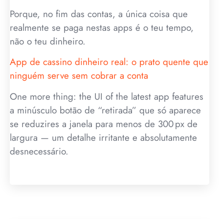
Porque, no fim das contas, a única coisa que
realmente se paga nestas apps é o teu tempo,
não o teu dinheiro.
App de cassino dinheiro real: o prato quente que
ninguém serve sem cobrar a conta
One more thing: the UI of the latest app features
a minúsculo botão de “retirada” que só aparece
se reduzires a janela para menos de 300 px de
largura — um detalhe irritante e absolutamente
desnecessário.