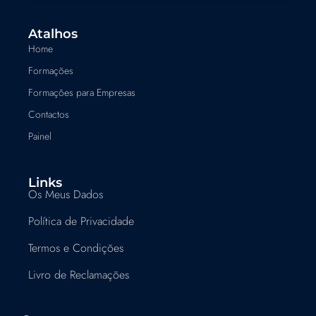
Atalhos
Home
Formações
Formações para Empresas
Contactos
Painel
Links
Os Meus Dados
Política de Privacidade
Termos e Condições
Livro de Reclamações