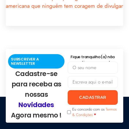
americana que ninguém tem coragem de divulgar
Fique tranquilho(a) não
SUBSCREVER A
praticamos spam!
NEWSLETTER
Cadastre-se
para receba as
nossas
CADASTRAR
Novidades
Eu concordo com os
Termos
Agora mesmo !
& Condições
*