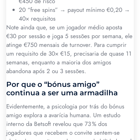
€450 de risco
20 “free spins” → payout mínimo €0,20 →
40× requisitos
Note ainda que, se um jogador médio aposta
€30 por sessão e joga 5 sessões por semana, ele
atinge €750 mensais de turnover. Para cumprir
um requisito de 30× €15, precisaria de quase 11
semanas, enquanto a maioria dos amigos
abandona após 2 ou 3 sessões.
Por que o “bónus amigo”
continua a ser uma armadilha
Evidentemente, a psicologia por trás do bónus
amigo explora a avarícia humana. Um estudo
interno da Betsoft revelou que 73 % dos
jogadores que recebem o convite sentem‑se