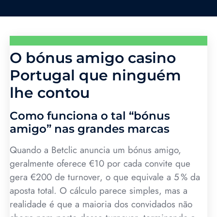
O bónus amigo casino
Portugal que ninguém
lhe contou
Como funciona o tal “bónus
amigo” nas grandes marcas
Quando a Betclic anuncia um bónus amigo,
geralmente oferece €10 por cada convite que
gera €200 de turnover, o que equivale a 5 % da
aposta total. O cálculo parece simples, mas a
realidade é que a maioria dos convidados não