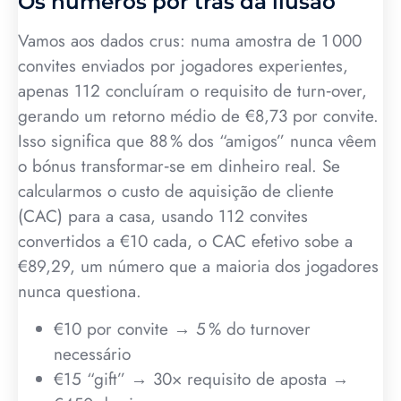
Os números por trás da ilusão
Vamos aos dados crus: numa amostra de 1 000
convites enviados por jogadores experientes,
apenas 112 concluíram o requisito de turn‑over,
gerando um retorno médio de €8,73 por convite.
Isso significa que 88 % dos “amigos” nunca vêem
o bónus transformar‑se em dinheiro real. Se
calcularmos o custo de aquisição de cliente
(CAC) para a casa, usando 112 convites
convertidos a €10 cada, o CAC efetivo sobe a
€89,29, um número que a maioria dos jogadores
nunca questiona.
€10 por convite → 5 % do turnover
necessário
€15 “gift” → 30× requisito de aposta →