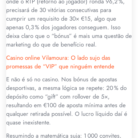
onde o RTP (retorno ao jogador) ronda 96,2 %,
precisará de 30 vitórias consecutivas para
cumprir um requisito de 30× €15, algo que
apenas 0,3 % dos jogadores conseguem. Isso
deixa claro que o “bónus” é mais uma questão de
marketing do que de benefício real.
Casino online Vilamoura: O lado sujo das
promessas de “VIP” que ninguém entende
E não é só no casino. Nos bónus de apostas
desportivas, a mesma lógica se repete: 20 % do
depósito como “gift” com rollover de 5×,
resultando em €100 de aposta mínima antes de
qualquer retirada possível. O lucro líquido daí é
quase inexistente.
Resumindo a matemática suja: 1 000 convites,