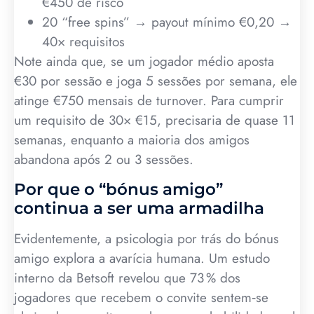
€450 de risco
20 “free spins” → payout mínimo €0,20 →
40× requisitos
Note ainda que, se um jogador médio aposta
€30 por sessão e joga 5 sessões por semana, ele
atinge €750 mensais de turnover. Para cumprir
um requisito de 30× €15, precisaria de quase 11
semanas, enquanto a maioria dos amigos
abandona após 2 ou 3 sessões.
Por que o “bónus amigo”
continua a ser uma armadilha
Evidentemente, a psicologia por trás do bónus
amigo explora a avarícia humana. Um estudo
interno da Betsoft revelou que 73 % dos
jogadores que recebem o convite sentem‑se