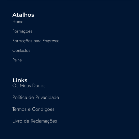
Atalhos
Home
Formações
Formações para Empresas
Contactos
Painel
Links
Os Meus Dados
Política de Privacidade
Termos e Condições
Livro de Reclamações