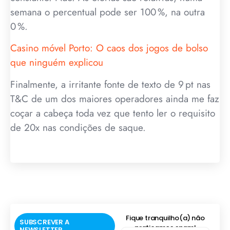
semana o percentual pode ser 100 %, na outra
0 %.
Casino móvel Porto: O caos dos jogos de bolso
que ninguém explicou
Finalmente, a irritante fonte de texto de 9 pt nas
T&C de um dos maiores operadores ainda me faz
coçar a cabeça toda vez que tento ler o requisito
de 20x nas condições de saque.
Fique tranquilho(a) não
SUBSCREVER A
praticamos spam!
NEWSLETTER