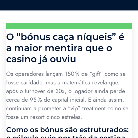
O “bónus caça níqueis” é
a maior mentira que o
casino já ouviu
Os operadores lançam 150 % de “gift” como se
fosse caridade, mas a matemática revela que,
após o turnover de 30x, o jogador ainda perde
cerca de 95 % do capital inicial. E ainda assim,
continuam a prometer a “vip” treatment como se
fosse um resort cinco estrelas.
Como os bónus são estruturados: