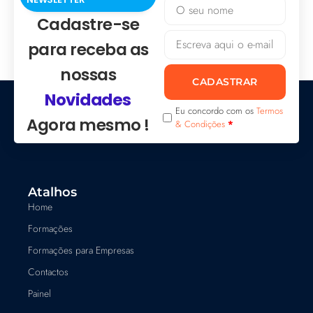
Cadastre-se
para receba as
nossas
CADASTRAR
Novidades
Eu concordo com os
Termos
Agora mesmo !
& Condições
*
Atalhos
Home
Formações
Formações para Empresas
Contactos
Painel