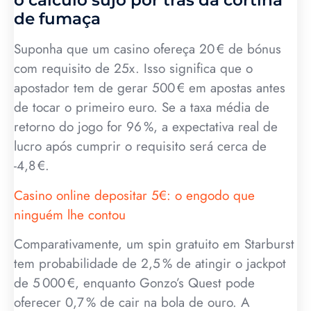
o cálculo sujo por trás da cortina
de fumaça
Suponha que um casino ofereça 20 € de bónus
com requisito de 25x. Isso significa que o
apostador tem de gerar 500 € em apostas antes
de tocar o primeiro euro. Se a taxa média de
retorno do jogo for 96 %, a expectativa real de
lucro após cumprir o requisito será cerca de
-4,8 €.
Casino online depositar 5€: o engodo que
ninguém lhe contou
Comparativamente, um spin gratuito em Starburst
tem probabilidade de 2,5 % de atingir o jackpot
de 5 000 €, enquanto Gonzo’s Quest pode
oferecer 0,7 % de cair na bola de ouro. A