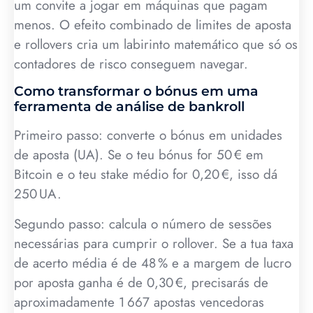
um convite a jogar em máquinas que pagam
menos. O efeito combinado de limites de aposta
e rollovers cria um labirinto matemático que só os
contadores de risco conseguem navegar.
Como transformar o bónus em uma
ferramenta de análise de bankroll
Primeiro passo: converte o bónus em unidades
de aposta (UA). Se o teu bónus for 50 € em
Bitcoin e o teu stake médio for 0,20 €, isso dá
250 UA.
Segundo passo: calcula o número de sessões
necessárias para cumprir o rollover. Se a tua taxa
de acerto média é de 48 % e a margem de lucro
por aposta ganha é de 0,30 €, precisarás de
aproximadamente 1 667 apostas vencedoras