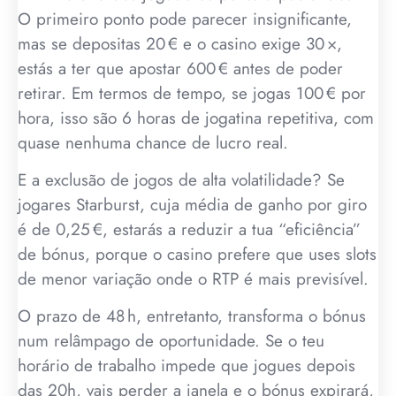
O primeiro ponto pode parecer insignificante,
mas se depositas 20 € e o casino exige 30 ×,
estás a ter que apostar 600 € antes de poder
retirar. Em termos de tempo, se jogas 100 € por
hora, isso são 6 horas de jogatina repetitiva, com
quase nenhuma chance de lucro real.
E a exclusão de jogos de alta volatilidade? Se
jogares Starburst, cuja média de ganho por giro
é de 0,25 €, estarás a reduzir a tua “eficiência”
de bónus, porque o casino prefere que uses slots
de menor variação onde o RTP é mais previsível.
O prazo de 48 h, entretanto, transforma o bónus
num relâmpago de oportunidade. Se o teu
horário de trabalho impede que jogues depois
das 20h, vais perder a janela e o bónus expirará,