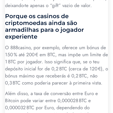
deixando-te apenas o “gift” vazio de valor.
Porque os casinos de
criptomoedas ainda são
armadilhas para o jogador
experiente
O 888casino, por exemplo, oferece um bónus de
150 % até 200 € em BTC, mas impõe um limite de
1 BTC por jogador. Isso significa que, se o teu
depósito inicial for de 0,2 BTC (cerca de 120 €), o
bónus máximo que receberás é 0,2 BTC, não
0,3 BTC como poderia parecer à primeira vista.
Além disso, a taxa de conversão entre Euro e
Bitcoin pode variar entre 0,000028 BTC e
0,000032 BTC por Euro, dependendo do