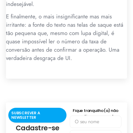
indesejável.
E finalmente, o mais insignificante mas mais
irritante: a fonte do texto nas telas de saque está
tão pequena que, mesmo com lupa digital, é
quase impossível ler o número da taxa de
conversão antes de confirmar a operação. Uma
verdadeira desgraça de UI.
Fique tranquilho(a) não
SUBSCREVER A
praticamos spam!
NEWSLETTER
Cadastre-se