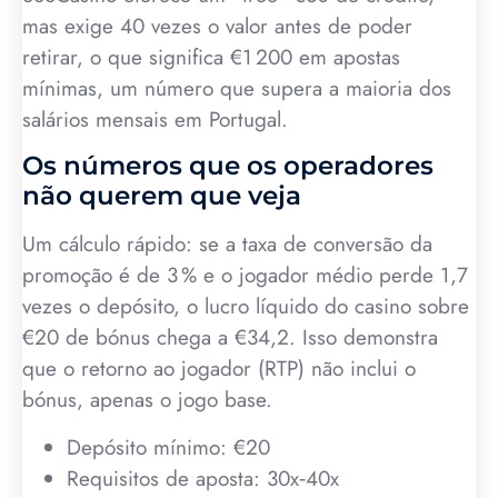
mas exige 40 vezes o valor antes de poder
retirar, o que significa €1 200 em apostas
mínimas, um número que supera a maioria dos
salários mensais em Portugal.
Os números que os operadores
não querem que veja
Um cálculo rápido: se a taxa de conversão da
promoção é de 3 % e o jogador médio perde 1,7
vezes o depósito, o lucro líquido do casino sobre
€20 de bónus chega a €34,2. Isso demonstra
que o retorno ao jogador (RTP) não inclui o
bónus, apenas o jogo base.
Depósito mínimo: €20
Requisitos de aposta: 30x‑40x