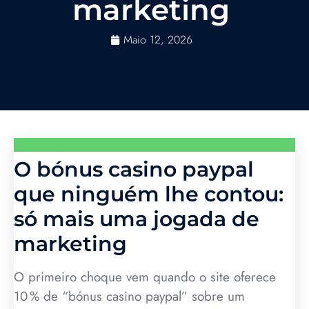
marketing
Maio 12, 2026
O bónus casino paypal
que ninguém lhe contou:
só mais uma jogada de
marketing
O primeiro choque vem quando o site oferece
10 % de “bónus casino paypal” sobre um