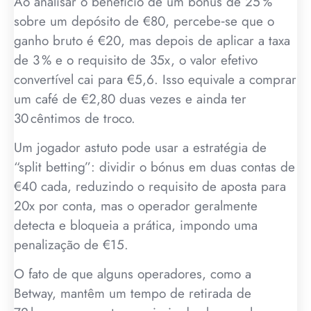
Ao analisar o benefício de um bónus de 25 %
sobre um depósito de €80, percebe‑se que o
ganho bruto é €20, mas depois de aplicar a taxa
de 3 % e o requisito de 35x, o valor efetivo
convertível cai para €5,6. Isso equivale a comprar
um café de €2,80 duas vezes e ainda ter
30 cêntimos de troco.
Um jogador astuto pode usar a estratégia de
“split betting”: dividir o bónus em duas contas de
€40 cada, reduzindo o requisito de aposta para
20x por conta, mas o operador geralmente
detecta e bloqueia a prática, impondo uma
penalização de €15.
O fato de que alguns operadores, como a
Betway, mantêm um tempo de retirada de