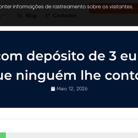
onter informações de rastreamento sobre os visitantes.
Seja nosso forma
s
Blog
Contactos
om depósito de 3 eu
ue ninguém lhe cont
Maio 12, 2026