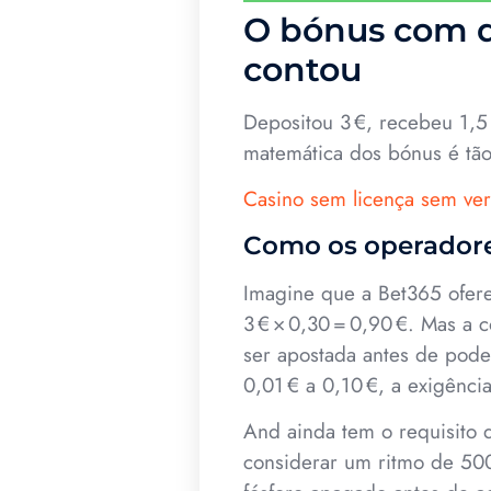
O bónus com d
contou
Depositou 3 €, recebeu 1,5
matemática dos bónus é tão
Casino sem licença sem ver
Como os operadore
Imagine que a Bet365 ofere
3 € × 0,30 = 0,90 €. Mas a
ser apostada antes de pode
0,01 € a 0,10 €, a exigênci
And ainda tem o requisito 
considerar um ritmo de 500