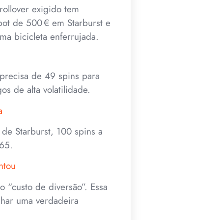
rollover exigido tem
pot de 500 € em Starburst e
a bicicleta enferrujada.
 precisa de 49 spins para
s de alta volatilidade.
a
 de Starburst, 100 spins a
365.
ntou
o “custo de diversão”. Essa
nhar uma verdadeira