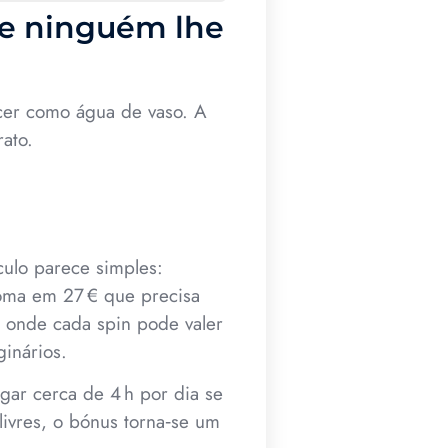
ue ninguém lhe
ecer como água de vaso. A
ato.
culo parece simples:
soma em 27 € que precisa
, onde cada spin pode valer
ginários.
gar cerca de 4 h por dia se
ivres, o bónus torna‑se um