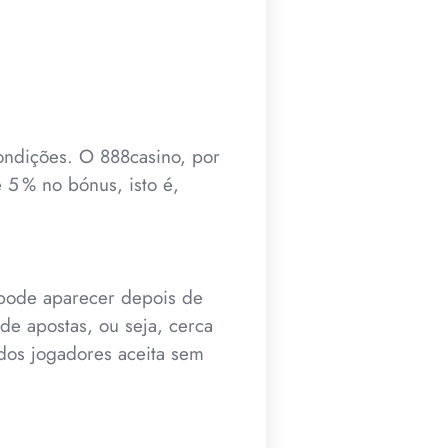
ondições. O 888casino, por
5 % no bónus, isto é,
 pode aparecer depois de
de apostas, ou seja, cerca
dos jogadores aceita sem