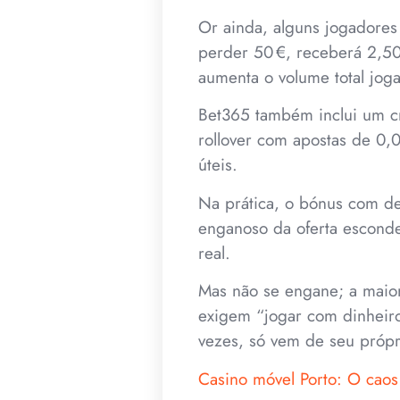
Or ainda, alguns jogadores
perder 50 €, receberá 2,50
aumenta o volume total jog
Bet365 também inclui um cr
rollover com apostas de 0,0
úteis.
Na prática, o bónus com de
enganoso da oferta esconde
real.
Mas não se engane; a mai
exigem “jogar com dinheiro 
vezes, só vem de seu própr
Casino móvel Porto: O caos