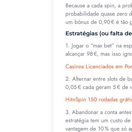
Because a cada spin, a pro
probabilidade quase zero d
um bónus de 0,90 € é tão g
Estratégias (ou falta 
1. Jogar o “max bet” na esp
alcançar 98 €, mas isso ign
Casinos Licenciados em Po
2. Alternar entre slots de 
0,05 € cada geram 5 € de v
HitnSpin 150 rodadas grát
3. Abandonar a conta antes 
estratégia tem um custo de
vantagem de 10 % que só a