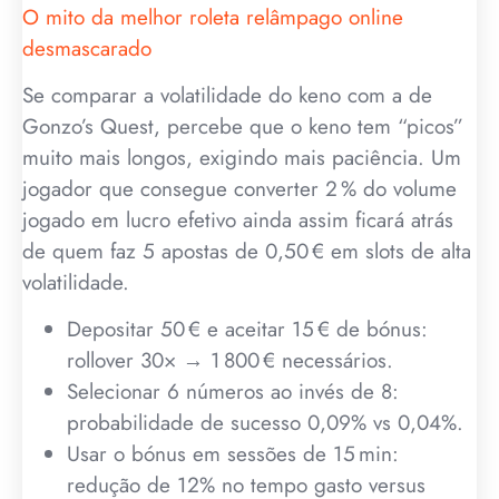
O mito da melhor roleta relâmpago online
desmascarado
Se comparar a volatilidade do keno com a de
Gonzo’s Quest, percebe que o keno tem “picos”
muito mais longos, exigindo mais paciência. Um
jogador que consegue converter 2 % do volume
jogado em lucro efetivo ainda assim ficará atrás
de quem faz 5 apostas de 0,50 € em slots de alta
volatilidade.
Depositar 50 € e aceitar 15 € de bónus:
rollover 30× → 1 800 € necessários.
Selecionar 6 números ao invés de 8:
probabilidade de sucesso 0,09% vs 0,04%.
Usar o bónus em sessões de 15 min:
redução de 12% no tempo gasto versus