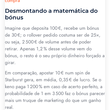
compra
Desmontando a matemática do
bónus
Imagine que deposita 100 €, recebe um bónus
de 30 €; o rollover pedido costuma ser de 25×,
ou seja, 2 500 € de volume antes de poder
retirar. Apenas 1,2 % desse volume vem do
bónus, o resto é o seu próprio dinheiro forçado a
girar.
Em comparação, apostar 10 € num spin de
Starburst gera, em média, 0,35 € de lucro. Se o
keno paga 1 200 % em caso de acerto perfeito, a
probabilidade de 1 em 3 500 faz o bónus parecer
mais um truque de marketing do que um ganho
real.