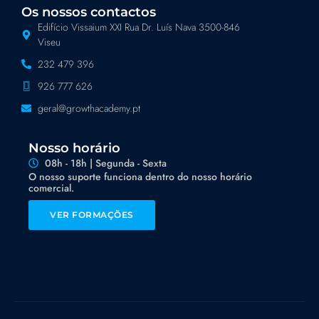
Os nossos contactos
Edifício Vissaium XXI Rua Dr. Luís Nava 3500-846
Viseu
232 479 396
926 777 626
geral@growthacademy.pt
Nosso horário
08h - 18h | Segunda - Sexta
O nosso suporte funciona dentro do nosso horário
comercial.
VER FORMAÇÕES