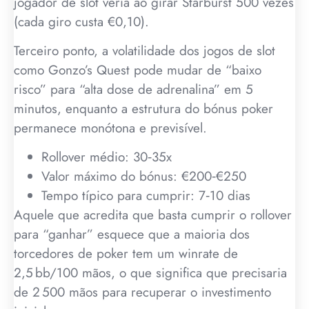
jogador de slot veria ao girar Starburst 500 vezes
(cada giro custa €0,10).
Terceiro ponto, a volatilidade dos jogos de slot
como Gonzo’s Quest pode mudar de “baixo
risco” para “alta dose de adrenalina” em 5
minutos, enquanto a estrutura do bónus poker
permanece monótona e previsível.
Rollover médio: 30‑35x
Valor máximo do bónus: €200‑€250
Tempo típico para cumprir: 7‑10 dias
Aquele que acredita que basta cumprir o rollover
para “ganhar” esquece que a maioria dos
torcedores de poker tem um winrate de
2,5 bb/100 mãos, o que significa que precisaria
de 2 500 mãos para recuperar o investimento