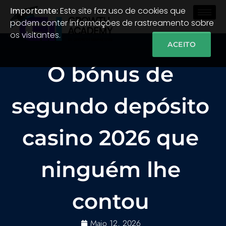
Importante:
Este site faz uso de cookies que
podem conter informações de rastreamento sobre
os visitantes.
ACEITO
O bónus de
segundo depósito
casino 2026 que
ninguém lhe
contou
Maio 12, 2026