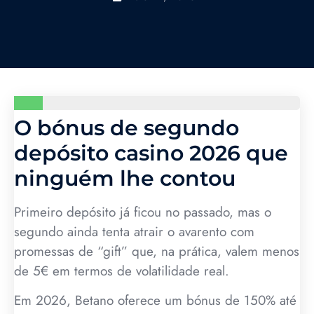
O bónus de segundo
depósito casino 2026 que
ninguém lhe contou
Primeiro depósito já ficou no passado, mas o
segundo ainda tenta atrair o avarento com
promessas de “gift” que, na prática, valem menos
de 5€ em termos de volatilidade real.
Em 2026, Betano oferece um bónus de 150% até