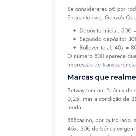
Se considerares 5€ por rod
Enquanto isso, Gonzo’s Que
Depósito inicial: 50€
Segundo depósito: 30
Rollover total: 40x = 
O número 800 aparece duas 
impressão de transparência
Marcas que realm
Betway tem um “bónus de s
0,25, mas a condição de 35
muda.
888casino, por outro lado,
45x. 30€ de bónus exigem 