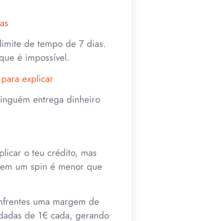
as
imite de tempo de 7 dias.
que é impossível.
para explicar
Ninguém entrega dinheiro
plicar o teu crédito, mas
€ em um spin é menor que
enfrentes uma margem de
dadas de 1€ cada, gerando