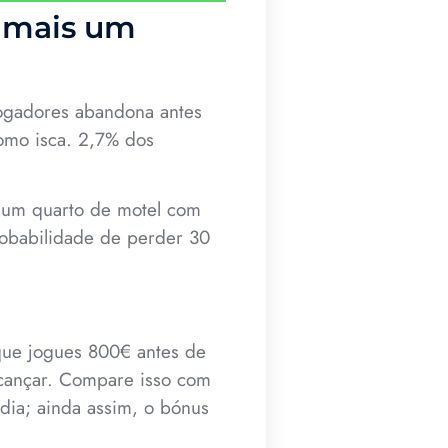
ó mais um
jogadores abandona antes
omo isca. 2,7% dos
o um quarto de motel com
robabilidade de perder 30
que jogues 800€ antes de
cançar. Compare isso com
dia; ainda assim, o bónus