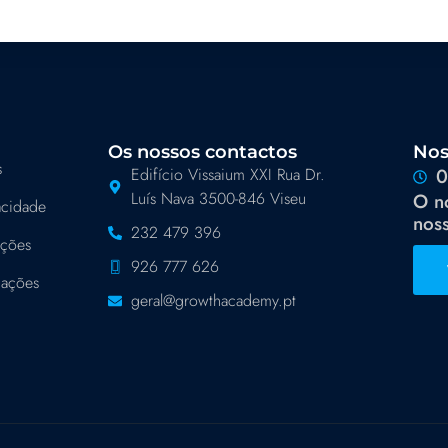
Os nossos contactos
Nos
s
Edifício Vissaium XXI Rua Dr.
0
Luís Nava 3500-846 Viseu
O n
vacidade
noss
232 479 396
ições
926 777 626
mações
geral@growthacademy.pt