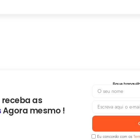
Fique tranqui
 receba as
s
Agora mesmo !
Eu concordo com os
Ter