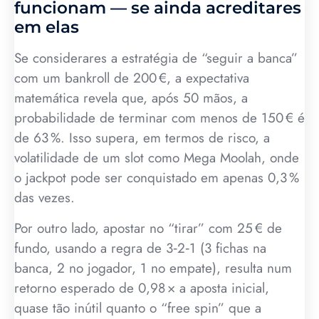
funcionam — se ainda acreditares
em elas
Se considerares a estratégia de “seguir a banca”
com um bankroll de 200 €, a expectativa
matemática revela que, após 50 mãos, a
probabilidade de terminar com menos de 150 € é
de 63 %. Isso supera, em termos de risco, a
volatilidade de um slot como Mega Moolah, onde
o jackpot pode ser conquistado em apenas 0,3 %
das vezes.
Por outro lado, apostar no “tirar” com 25 € de
fundo, usando a regra de 3‑2‑1 (3 fichas na
banca, 2 no jogador, 1 no empate), resulta num
retorno esperado de 0,98 × a aposta inicial,
quase tão inútil quanto o “free spin” que a