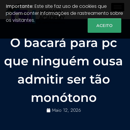
Importante:
Este site faz uso de cookies que
podem conter informações de rastreamento sobre
os visitantes.
ACEITO
O bacará para pc
que ninguém ousa
admitir ser tão
monótono
Maio 12, 2026