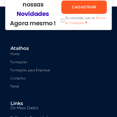
nossas
CADASTRAR
Novidades
Eu concordo com os
Termos
Agora mesmo !
& Condições
*
Atalhos
Home
Formações
Formações para Empresas
Contactos
Painel
Links
Os Meus Dados