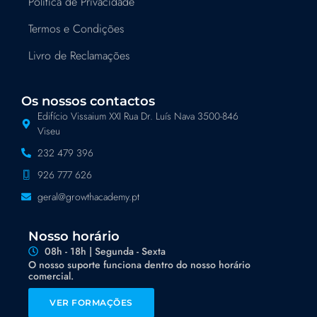
Política de Privacidade
Termos e Condições
Livro de Reclamações
Os nossos contactos
Edifício Vissaium XXI Rua Dr. Luís Nava 3500-846
Viseu
232 479 396
926 777 626
geral@growthacademy.pt
Nosso horário
08h - 18h | Segunda - Sexta
O nosso suporte funciona dentro do nosso horário
comercial.
VER FORMAÇÕES