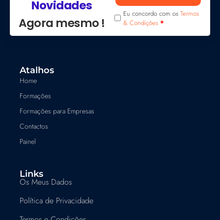
Novidades
Eu concordo com os
Termos
Agora mesmo !
& Condições
*
Atalhos
Home
Formações
Formações para Empresas
Contactos
Painel
Links
Os Meus Dados
Política de Privacidade
Termos e Condições