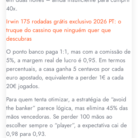
40x.
Irwin 175 rodadas grátis exclusivo 2026 PT: o
truque do cassino que ninguém quer que
descubras
O ponto banco paga 1:1, mas com a comissão de
5%, a margem real de lucro é 0,95. Em termos
percentuais, a casa ganha 5 centavos por cada
euro apostado, equivalente a perder 1€ a cada
20€ jogados.
Para quem tenta otimizar, a estratégia de “avoid
the banker” parece lógica, mas elimina 45% das
mãos vencedoras. Se perder 100 mãos ao
escolher sempre o “player”, a expectativa cai de
0,98 para 0,93.