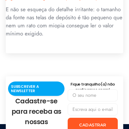
E não se esqueça do detalhe irritante: o tamanho
da fonte nas telas de depósito é tão pequeno que
nem um rato com miopia consegue ler o valor
mínimo exigido.
Fique tranquilho(a) não
SUBSCREVER A
praticamos spam!
NEWSLETTER
Cadastre-se
para receba as
nossas
CADASTRAR