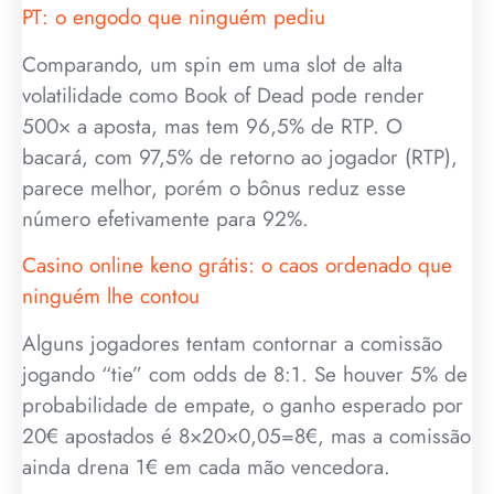
PT: o engodo que ninguém pediu
Comparando, um spin em uma slot de alta
volatilidade como Book of Dead pode render
500× a aposta, mas tem 96,5% de RTP. O
bacará, com 97,5% de retorno ao jogador (RTP),
parece melhor, porém o bônus reduz esse
número efetivamente para 92%.
Casino online keno grátis: o caos ordenado que
ninguém lhe contou
Alguns jogadores tentam contornar a comissão
jogando “tie” com odds de 8:1. Se houver 5% de
probabilidade de empate, o ganho esperado por
20€ apostados é 8×20×0,05=8€, mas a comissão
ainda drena 1€ em cada mão vencedora.