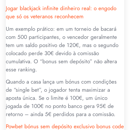
Jogar blackjack infinite dinheiro real: o engodo
que só os veteranos reconhecem
Um exemplo prático: em um torneio de bacará
com 500 participantes, o vencedor geralmente
tem um saldo positivo de 120€, mas o segundo
colocado perde 30€ devido à comissão
cumulativa. O “bonus sem depósito” não altera
esse ranking.
Quando a casa lança um bónus com condições
de “single bet”, o jogador tenta maximizar a
aposta única. Se o limite é 100€, um único
jogada de 100€ no ponto banco gera 95€ de
retorno – ainda 5€ perdidos para a comissão.
Powbet bónus sem depósito exclusivo bonus code