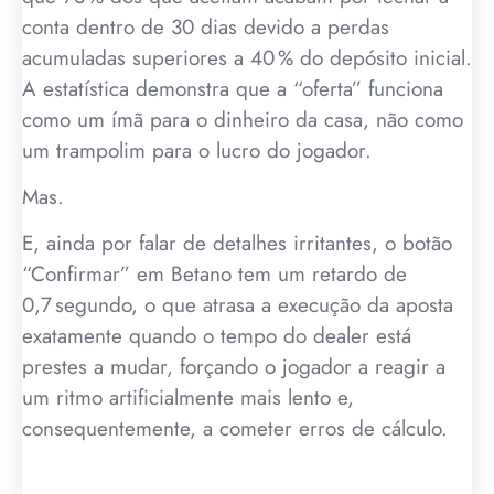
conta dentro de 30 dias devido a perdas
acumuladas superiores a 40 % do depósito inicial.
A estatística demonstra que a “oferta” funciona
como um ímã para o dinheiro da casa, não como
um trampolim para o lucro do jogador.
Mas.
E, ainda por falar de detalhes irritantes, o botão
“Confirmar” em Betano tem um retardo de
0,7 segundo, o que atrasa a execução da aposta
exatamente quando o tempo do dealer está
prestes a mudar, forçando o jogador a reagir a
um ritmo artificialmente mais lento e,
consequentemente, a cometer erros de cálculo.