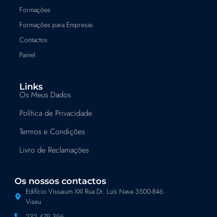
Formações
Formações para Empresas
Contactos
Painel
Links
Os Meus Dados
Política de Privacidade
Termos e Condições
Livro de Reclamações
Os nossos contactos
Edifício Vissaium XXI Rua Dr. Luís Nava 3500-846
Viseu
232 479 396