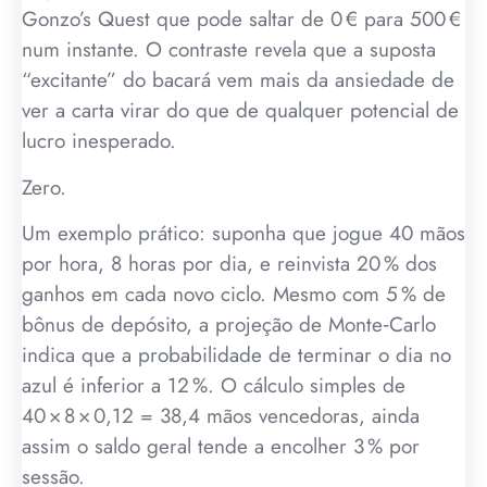
Gonzo’s Quest que pode saltar de 0 € para 500 €
num instante. O contraste revela que a suposta
“excitante” do bacará vem mais da ansiedade de
ver a carta virar do que de qualquer potencial de
lucro inesperado.
Zero.
Um exemplo prático: suponha que jogue 40 mãos
por hora, 8 horas por dia, e reinvista 20 % dos
ganhos em cada novo ciclo. Mesmo com 5 % de
bônus de depósito, a projeção de Monte‑Carlo
indica que a probabilidade de terminar o dia no
azul é inferior a 12 %. O cálculo simples de
40 × 8 × 0,12 = 38,4 mãos vencedoras, ainda
assim o saldo geral tende a encolher 3 % por
sessão.