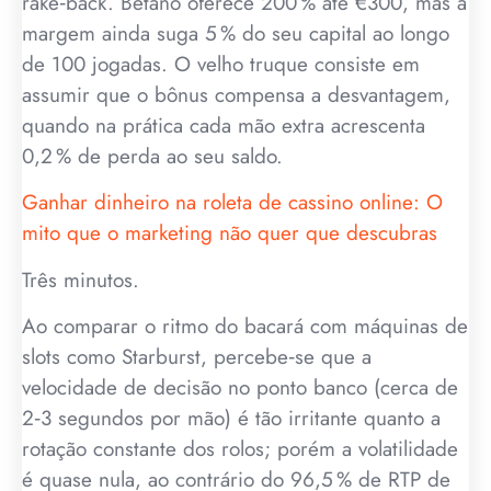
rake‑back. Betano oferece 200 % até €300, mas a
margem ainda suga 5 % do seu capital ao longo
de 100 jogadas. O velho truque consiste em
assumir que o bônus compensa a desvantagem,
quando na prática cada mão extra acrescenta
0,2 % de perda ao seu saldo.
Ganhar dinheiro na roleta de cassino online: O
mito que o marketing não quer que descubras
Três minutos.
Ao comparar o ritmo do bacará com máquinas de
slots como Starburst, percebe‑se que a
velocidade de decisão no ponto banco (cerca de
2‑3 segundos por mão) é tão irritante quanto a
rotação constante dos rolos; porém a volatilidade
é quase nula, ao contrário do 96,5 % de RTP de