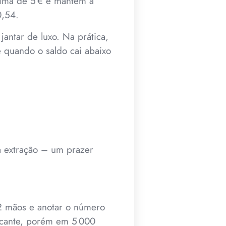
nima de 5 € e mantém a
0,54.
jantar de luxo. Na prática,
e quando o saldo cai abaixo
a extração – um prazer
12 mãos e anotar o número
icante, porém em 5 000