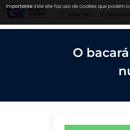
Importante:
Este site faz uso de cookies que podem c
Sobre Nós
Formaçõe
O bacará
n