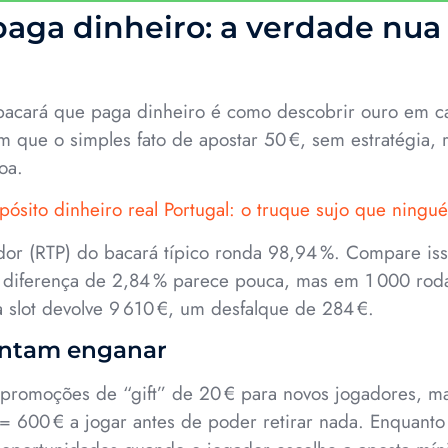
aga dinheiro: a verdade nua 
bacará que paga dinheiro é como descobrir ouro em c
 que o simples fato de apostar 50 €, sem estratégia, r
oa.
ósito dinheiro real Portugal: o truque sujo que ningu
dor (RTP) do bacará típico ronda 98,94 %. Compare iss
 diferença de 2,84 % parece pouca, mas em 1 000 rod
 slot devolve 9 610 €, um desfalque de 284 €.
entam enganar
promoções de “gift” de 20 € para novos jogadores, mas
 = 600 € a jogar antes de poder retirar nada. Enquanto