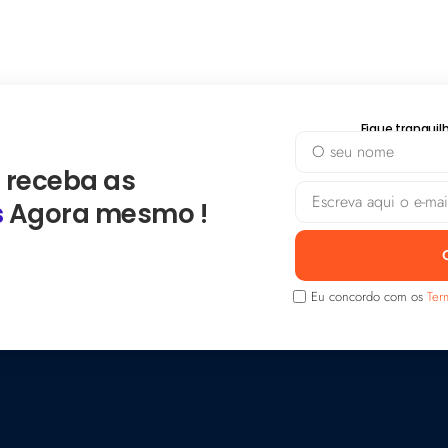
Fique tranqui
 receba as
s
Agora mesmo !
Eu concordo com os
Ter