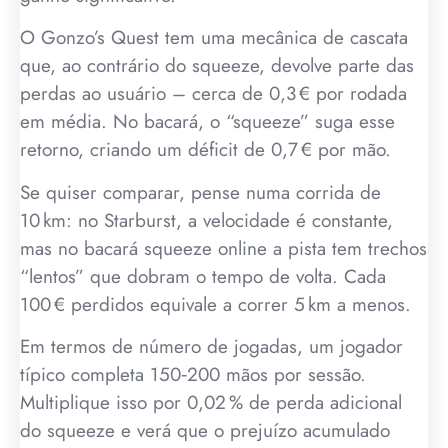
O Gonzo’s Quest tem uma mecânica de cascata
que, ao contrário do squeeze, devolve parte das
perdas ao usuário – cerca de 0,3 € por rodada
em média. No bacará, o “squeeze” suga esse
retorno, criando um déficit de 0,7 € por mão.
Se quiser comparar, pense numa corrida de
10 km: no Starburst, a velocidade é constante,
mas no bacará squeeze online a pista tem trechos
“lentos” que dobram o tempo de volta. Cada
100 € perdidos equivale a correr 5 km a menos.
Em termos de número de jogadas, um jogador
típico completa 150‑200 mãos por sessão.
Multiplique isso por 0,02 % de perda adicional
do squeeze e verá que o prejuízo acumulado