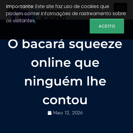
Importante:
Este site faz uso de cookies que
podem conter informações de rastreamento sobre
os visitantes.
ACEITO
O bacará squeeze
online que
ninguém lhe
contou
Maio 12, 2026