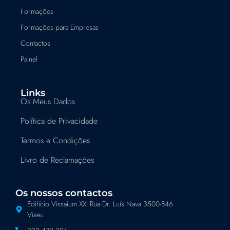
Formações
Formações para Empresas
Contactos
Painel
Links
Os Meus Dados
Política de Privacidade
Termos e Condições
Livro de Reclamações
Os nossos contactos
Edifício Vissaium XXI Rua Dr. Luís Nava 3500-846
Viseu