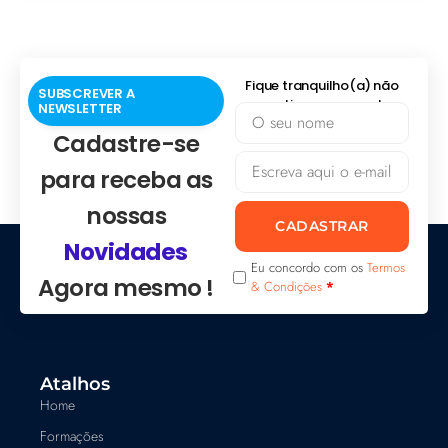
Fique tranquilho(a) não
SUBSCREVER A
praticamos spam!
NEWSLETTER
Cadastre-se
para receba as
nossas
CADASTRAR
Novidades
Eu concordo com os
Termos
Agora mesmo !
& Condições
*
Atalhos
Home
Formações