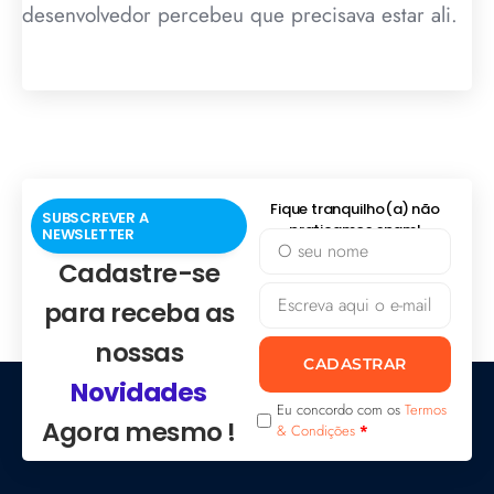
desenvolvedor percebeu que precisava estar ali.
Fique tranquilho(a) não
SUBSCREVER A
praticamos spam!
NEWSLETTER
Cadastre-se
para receba as
nossas
CADASTRAR
Novidades
Eu concordo com os
Termos
Agora mesmo !
& Condições
*