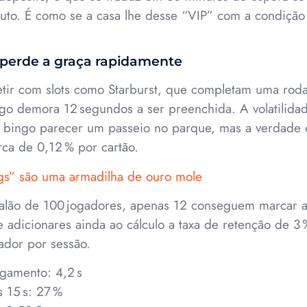
nuto. É como se a casa lhe desse “VIP” com a condição
 perde a graça rapidamente
etir com slots como Starburst, que completam uma ro
go demora 12 segundos a ser preenchida. A volatilida
z o bingo parecer um passeio no parque, mas a verdade
rca de 0,12 % por cartão.
ngs” são uma armadilha de ouro mole
lão de 100 jogadores, apenas 12 conseguem marcar a 
adicionares ainda ao cálculo a taxa de retenção de 3 
ador por sessão.
gamento: 4,2 s
 15 s: 27 %