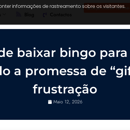
onter informações de rastreamento sobre os visitantes.
Seja nosso forma
s
Blog
Contactos
de baixar bingo para
o a promessa de “gift
frustração
Maio 12, 2026