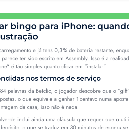
xar bingo para iPhone: quand
frustração
arregamento e já tens 0,3 % de bateria restante, enqu
e parece ter sido escrito em Assembly. Isso é a realid
ne” é tão simples quanto clicar em “instalar”.
ndidas nos termos de serviço
784 palavras da Betclic, o jogador descobre que o “gift
postas, o que equivale a ganhar 1 centavo numa apos
antagem da casa, isso não é nada.
olverde inclui ainda uma cláusula que requer que o uti
depósito, o que se traduz em 30 minutos de espera se