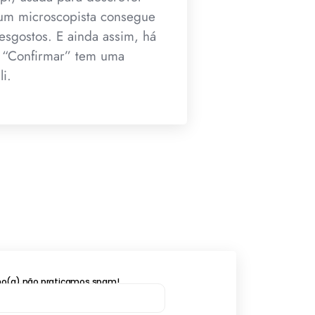
ó um microscopista consegue
esgostos. E ainda assim, há
 “Confirmar” tem uma
i.
lho(a) não praticamos spam!