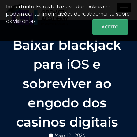
Importante:
Este site faz uso de cookies que
podem conter informações de rastreamento sobre
os visitantes.
ACEITO
Baixar blackjack
para iOS e
sobreviver ao
engodo dos
casinos digitais
Maio 12, 2026