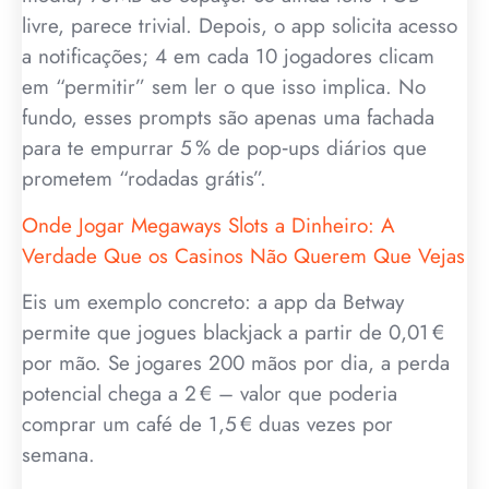
livre, parece trivial. Depois, o app solicita acesso
a notificações; 4 em cada 10 jogadores clicam
em “permitir” sem ler o que isso implica. No
fundo, esses prompts são apenas uma fachada
para te empurrar 5 % de pop‑ups diários que
prometem “rodadas grátis”.
Onde Jogar Megaways Slots a Dinheiro: A
Verdade Que os Casinos Não Querem Que Vejas
Eis um exemplo concreto: a app da Betway
permite que jogues blackjack a partir de 0,01 €
por mão. Se jogares 200 mãos por dia, a perda
potencial chega a 2 € – valor que poderia
comprar um café de 1,5 € duas vezes por
semana.