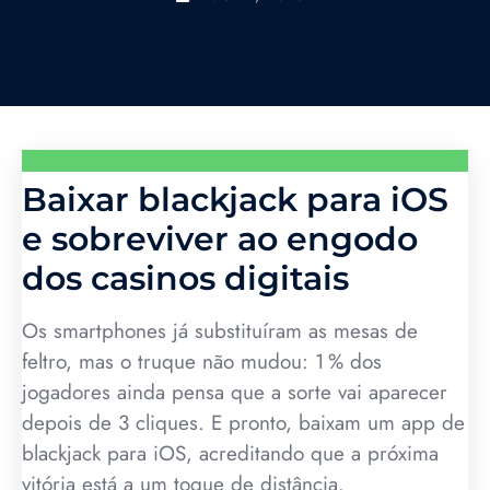
Baixar blackjack para iOS
e sobreviver ao engodo
dos casinos digitais
Os smartphones já substituíram as mesas de
feltro, mas o truque não mudou: 1 % dos
jogadores ainda pensa que a sorte vai aparecer
depois de 3 cliques. E pronto, baixam um app de
blackjack para iOS, acreditando que a próxima
vitória está a um toque de distância.