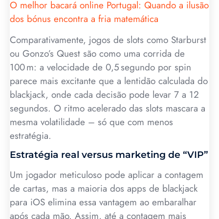
O melhor bacará online Portugal: Quando a ilusão
dos bónus encontra a fria matemática
Comparativamente, jogos de slots como Starburst
ou Gonzo’s Quest são como uma corrida de
100 m: a velocidade de 0,5 segundo por spin
parece mais excitante que a lentidão calculada do
blackjack, onde cada decisão pode levar 7 a 12
segundos. O ritmo acelerado das slots mascara a
mesma volatilidade – só que com menos
estratégia.
Estratégia real versus marketing de “VIP”
Um jogador meticuloso pode aplicar a contagem
de cartas, mas a maioria dos apps de blackjack
para iOS elimina essa vantagem ao embaralhar
após cada mão. Assim, até a contagem mais