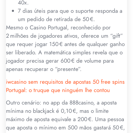
40x.
7 dias úteis para que o suporte responda a
um pedido de retirada de 50 €.
Mesmo o Casino Portugal, reconhecido por
2 milhões de jogadores ativos, oferece um “gift”
que requer jogar 150 € antes de qualquer ganho
ser liberado. A matemática simples revela que o
jogador precisa gerar 600 € de volume para
apenas recuperar o “presente”.
iwcasino sem requisitos de apostas 50 free spins
Portugal: o truque que ninguém lhe contou
Outro cenário: no app da 888casino, a aposta
mínima no blackjack é 0,10 €, mas o limite
máximo de aposta equivale a 200 €. Uma pessoa
que aposta o mínimo em 500 mãos gastará 50 €,